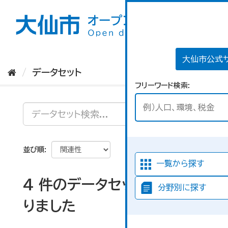
ス
キ
ッ
プ
し
て
大仙市公式
内
データセット
容
フリーワード検索
へ
並び順
一覧から探す
4 件のデータセットが見つか
分野別に探す
りました