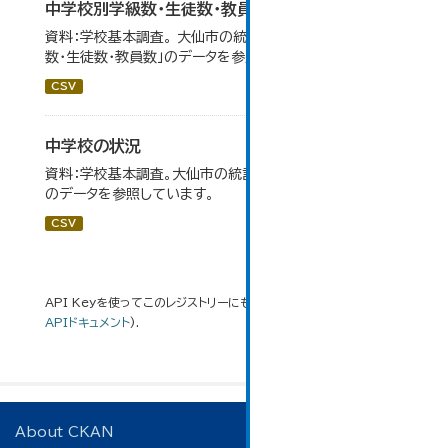
中学校別学級数・生徒数・教員数
資料：学校基本調査。 大仙市の統計「14-6 中学校別学級
数・生徒数・教員数」のデータを参照しています。
CSV
中学校の状況
資料：学校基本調査。大仙市の統計「14-5 中学校の状況」
のデータを参照しています。
CSV
API Keyを使ってこのレジストリーにもアクセス可能です
API
(see
APIドキュメント
).
About CKAN