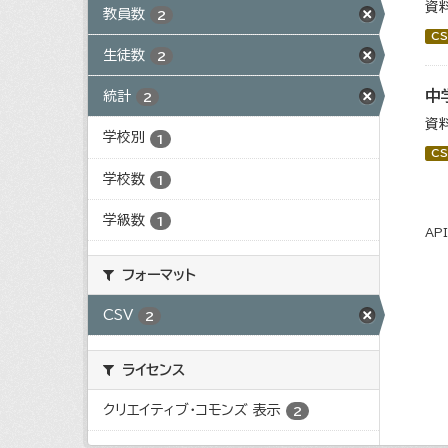
資
教員数
2
CS
生徒数
2
中
統計
2
資
学校別
1
CS
学校数
1
学級数
1
AP
フォーマット
CSV
2
ライセンス
クリエイティブ・コモンズ 表示
2