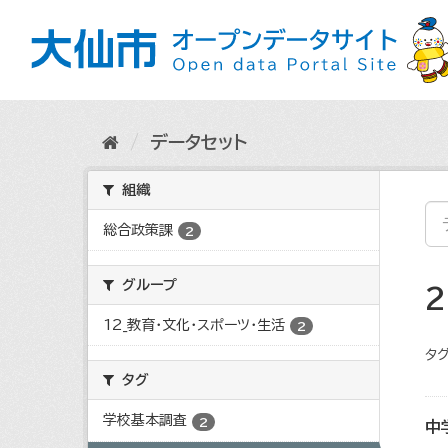
ス
キ
ッ
プ
し
て
内
データセット
容
へ
組織
総合政策課
2
グループ
12_教育・文化・スポーツ・生活
2
タグ
タグ
学校基本調査
2
中