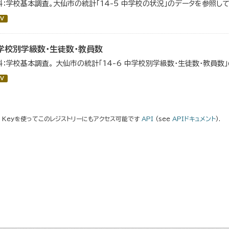
料：学校基本調査。大仙市の統計「14-5 中学校の状況」のデータを参照して
V
学校別学級数・生徒数・教員数
料：学校基本調査。 大仙市の統計「14-6 中学校別学級数・生徒数・教員数
V
I Keyを使ってこのレジストリーにもアクセス可能です
API
(see
APIドキュメント
).