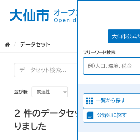
ス
キ
ッ
プ
し
て
大仙市公式
内
データセット
容
フリーワード検索
へ
並び順
一覧から探す
2 件のデータセットが見つか
分野別に探す
りました