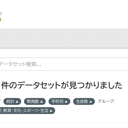
1 件のデータセットが見つかりました
:
統計
教員数
学校別
生徒数
グループ:
2_教育・文化・スポーツ・生活