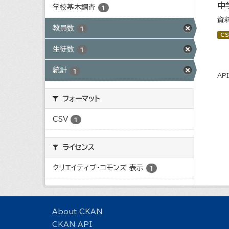
中
学校基本調査
1
資
教員数
1
CS
生徒数
1
統計
1
AP
フォーマット
CSV
1
ライセンス
クリエイティブ・コモンズ 表示
1
About CKAN
CKAN API