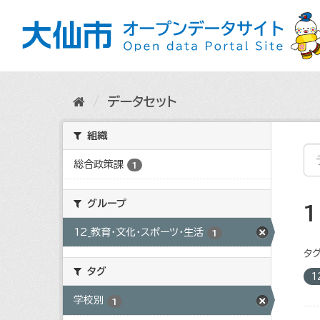
ス
キ
ッ
プ
し
て
内
データセット
容
へ
組織
総合政策課
1
グループ
12_教育・文化・スポーツ・生活
1
タグ
タグ
1
学校別
1