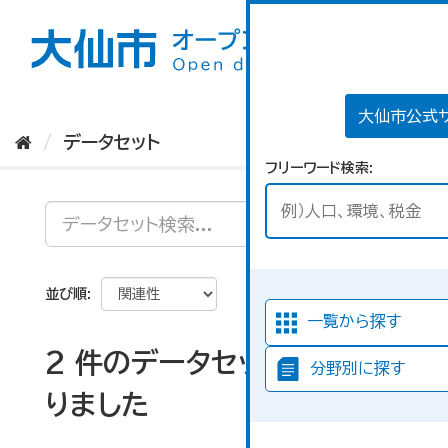
ス
キ
ッ
プ
し
て
大仙市公式
内
データセット
容
フリーワード検索
へ
並び順
一覧から探す
2 件のデータセットが見つか
分野別に探す
りました