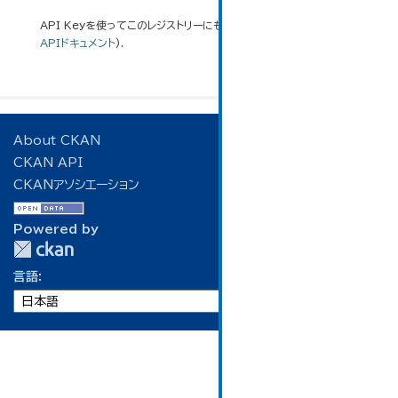
API Keyを使ってこのレジストリーにもアクセス可能です
API
(see
APIドキュメント
).
About CKAN
CKAN API
CKANアソシエーション
Powered by
言語