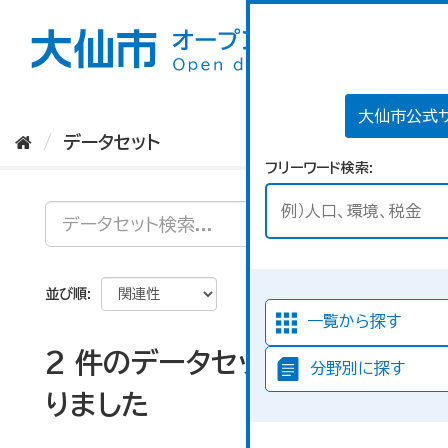
ス
キ
ッ
プ
し
て
大仙市公式
内
データセット
容
フリーワード検索
へ
並び順
一覧から探す
2 件のデータセットが見つか
分野別に探す
りました