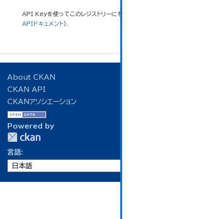
API Keyを使ってこのレジストリーにもアクセス可能です
API
(see
APIドキュメント
).
About CKAN
CKAN API
CKANアソシエーション
Powered by
言語