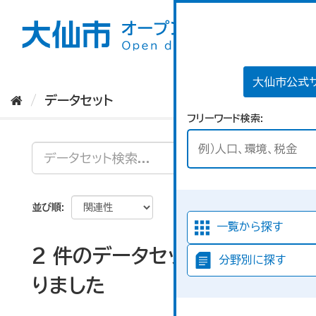
ス
キ
ッ
プ
し
て
大仙市公式
内
データセット
容
フリーワード検索
へ
並び順
一覧から探す
2 件のデータセットが見つか
分野別に探す
りました