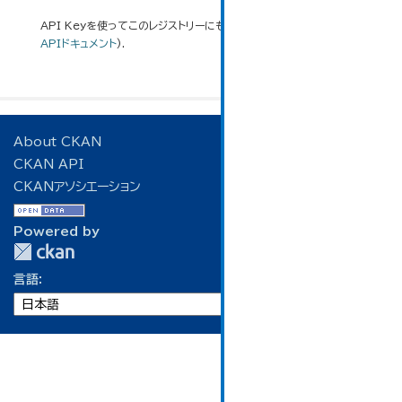
API Keyを使ってこのレジストリーにもアクセス可能です
API
(see
APIドキュメント
).
About CKAN
CKAN API
CKANアソシエーション
Powered by
言語