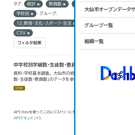
タグ:
統計
教員数
生徒数
大仙市オープンデータサ
学校別
グループ:
12_教育・文化・スポーツ・生活
フォーマット:
グループ一覧
CSV
組織一覧
フィルタ結果
中学校別学級数・生徒数・教員数
資料：学校基本調査。 大仙市の統計「14-6 中学校別学級
数・生徒数・教員数」のデータを参照しています。
CSV
API Keyを使ってこのレジストリーにもアクセス可能です
API
(see
APIドキュメント
).