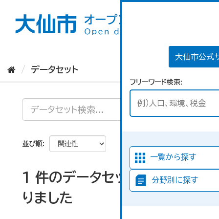
ス
キ
ッ
プ
し
て
大仙市公式
内
データセット
容
フリーワード検索
へ
並び順
一覧から探す
1 件のデータセットが見つか
分野別に探す
りました