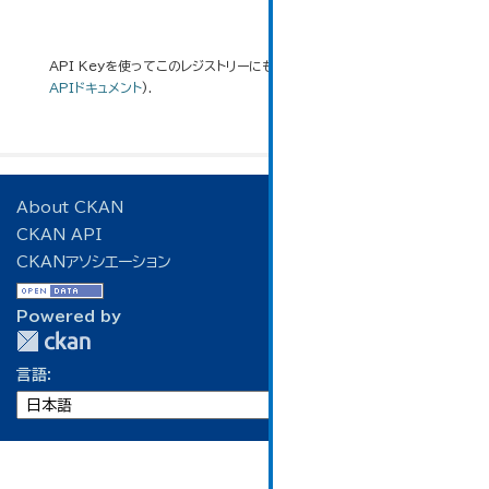
API Keyを使ってこのレジストリーにもアクセス可能です
API
(see
APIドキュメント
).
About CKAN
CKAN API
CKANアソシエーション
Powered by
言語