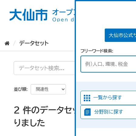
ス
キ
ッ
プ
し
て
大仙市公式
内
データセット
容
フリーワード検索
へ
並び順
一覧から探す
2 件のデータセットが見つか
分野別に探す
りました