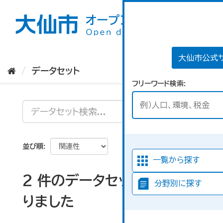
ス
キ
ッ
プ
し
て
大仙市公式
内
データセット
容
フリーワード検索
へ
並び順
一覧から探す
2 件のデータセットが見つか
分野別に探す
りました