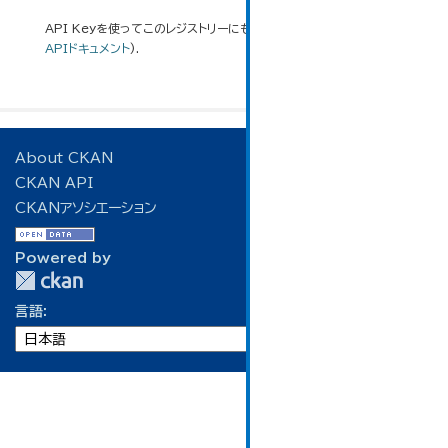
API Keyを使ってこのレジストリーにもアクセス可能です
API
(see
APIドキュメント
).
About CKAN
CKAN API
CKANアソシエーション
Powered by
言語