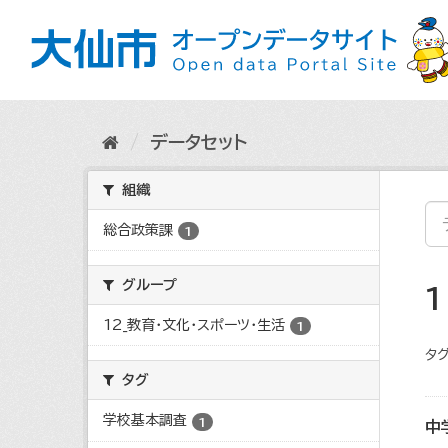
ス
キ
ッ
プ
し
て
内
データセット
容
へ
組織
総合政策課
1
グループ
12_教育・文化・スポーツ・生活
1
タグ
タグ
学校基本調査
1
中