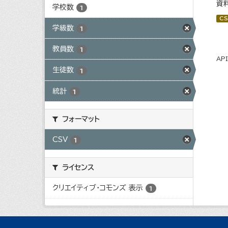
資
学校数
1
CS
学級数
1
教員数
1
AP
生徒数
1
統計
1
フォーマット
CSV
1
ライセンス
クリエイティブ・コモンズ 表示
1