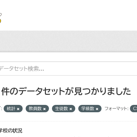
1 件のデータセットが見つかりました
:
統計
教員数
生徒数
学級数
フォーマット:
C
学校の状況