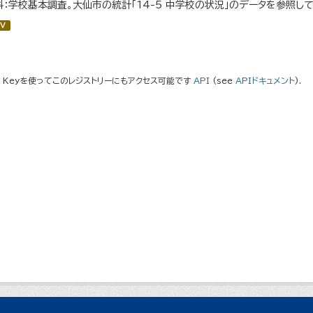
料：学校基本調査。大仙市の統計「14-5 中学校の状況」のデータを参照して
V
I Keyを使ってこのレジストリーにもアクセス可能です
API
(see
APIドキュメント
).