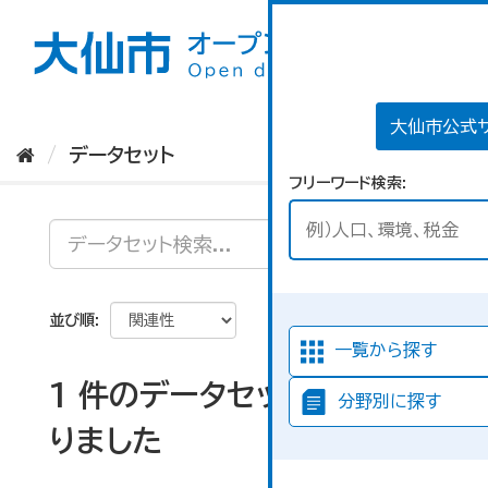
ス
キ
ッ
プ
し
て
大仙市公式
内
データセット
容
フリーワード検索
へ
並び順
一覧から探す
1 件のデータセットが見つか
分野別に探す
りました