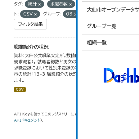
タグ:
統計
求職者数
求人数
フォーマッ
大仙市オープンデータサ
ト:
CSV
グループ:
03_労働・賃金
フィルタ結果
グループ一覧
組織一覧
職業紹介の状況
資料：大曲公共職業安定所。数値内の就職率は（就職者/新
規求職者）。 就職者総数と男女の合計が一致しないのは、
求職登録において性別未登録の者も含まれるため。 大仙
市の統計「13-3 職業紹介の状況」のデータを参照してい
ます。
CSV
API Keyを使ってこのレジストリーにもアクセス可能です
API
(see
APIドキュメント
).