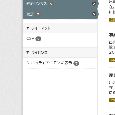
出
経済センサス
7
在
に
統計
7
CS
フォーマット
事
CSV
7
出
数
2
ライセンス
CS
クリエイティブ・コモンズ 表示
7
産
出
在
に
CS