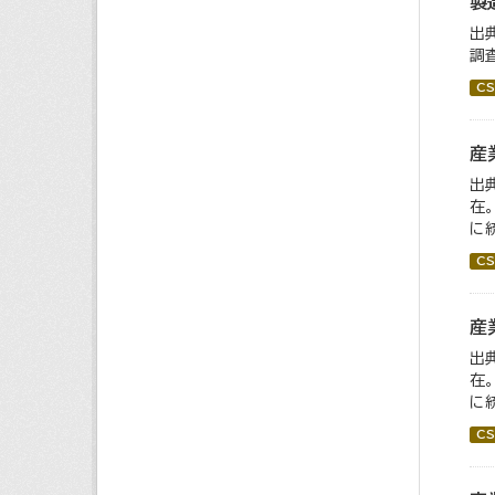
製
出
調
CS
産
出
在
に統
CS
産
出
在
に
CS