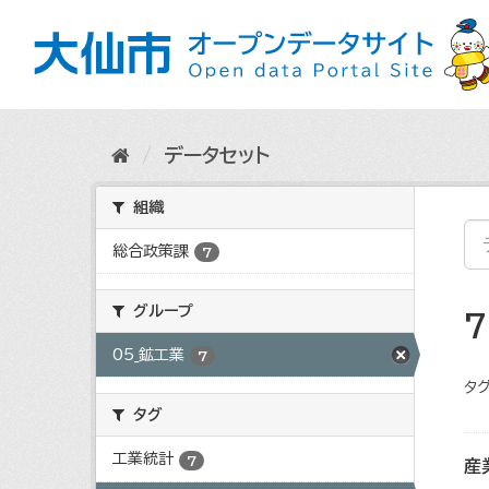
ス
キ
ッ
プ
し
て
内
データセット
容
へ
組織
総合政策課
7
グループ
05_鉱工業
7
タグ
タグ
工業統計
7
産