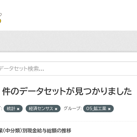
7 件のデータセットが見つかりました
:
統計
経済センサス
グループ:
05_鉱工業
業（中分類）別現金給与総額の推移