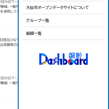
1日（H27～）・平成23年のみ平成24年2月1日現
密機械、一般用機械の分類は廃止。また、衣服は繊維
大仙市オープンデータサイトについて
参照しています。...
グループ一覧
組織一覧
日現在(H27～)。 平成23年のみ事業所数、従業者
造品出荷額等の推移」のデータを参照しています。
1日（H27～）・平成23年のみ平成24年2月1日現
密機械、一般用機械の分類は廃止。また、衣服は繊維