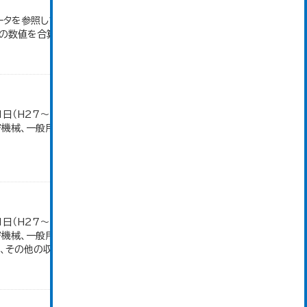
ータを参照しています。 2007年以前は「生産額」を
の数値を合算したものです。
1日（H27～）・平成23年のみ平成24年2月1日現
密機械、一般用機械の分類は廃止。また、衣服は繊維
1日（H27～）・平成23年のみ平成24年2月1日現
密機械、一般用機械の分類は廃止。また、衣服は繊維
その他の収入額の合計。...