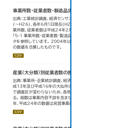
事業所数・従業者数・製造品出荷額等の推移
出典：工業統計調査、経済センサス。各年12月31日現在
(～H26)、各年6月１日現在(H27～)。 平成23年のみ事
業所数、従業者数は平成24年2月1日現在。 大仙市の統計
「5-1 事業所数・従業者数・製造品出荷額等の推移」のデー
タを参照しています。 2004年以前の数値は合併前市町村
の数値を合算したものです。
CSV
産業（大分類）別従業者数の推移
出典：事業所・企業統計調査、経済センサス。 平成11年、平
成13年及び平成16年の大仙市の数値は、合併前、合併後
で調査区が変わらないため、各地域の数値を合算してい
る。 総数は事業内容不詳を含まない。平成11年、平成16
年、平成24年の数値は民営事業所のみの数値。...
CSV