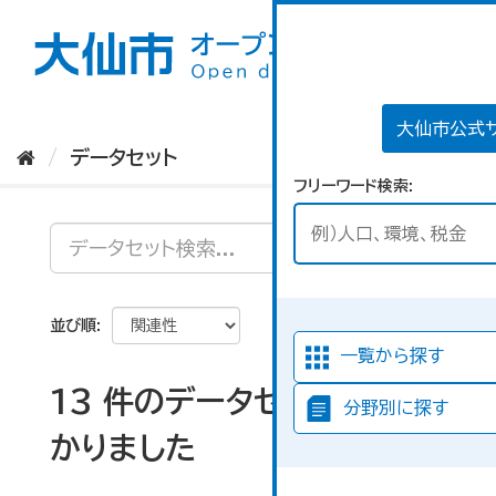
ス
キ
ッ
プ
し
て
大仙市公式
内
データセット
容
フリーワード検索
へ
並び順
一覧から探す
13 件のデータセットが見つ
分野別に探す
かりました