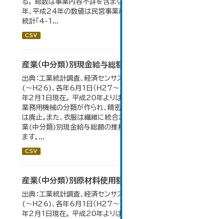
る。 総数は事業内容不詳を含まない。平成11年、平成16
年、平成24年の数値は民営事業所のみの数値。 大仙市の
統計「4-1...
CSV
産業（中分類）別現金給与総額の推移
出典：工業統計調査、経済センサス。 各年12月31日現在
(～H26)、各年6月1日（H27～）・平成23年のみ平成24
年2月1日現在。 平成20年よりはん用機械、生産用機械、
業務用機械の分類が作られ、精密機械、一般用機械の分類
は廃止。また、衣服は繊維に統合された。 大仙市の統計「産
業(中分類)別現金給与総額の推移」のデータを参照してい
ます。...
CSV
産業（中分類）別原材料使用額等の推移
出典：工業統計調査、経済センサス。 各年12月31日現在
(～H26)、各年6月1日（H27～）・平成23年のみ平成24
年2月1日現在。 平成20年よりはん用機械、生産用機械、