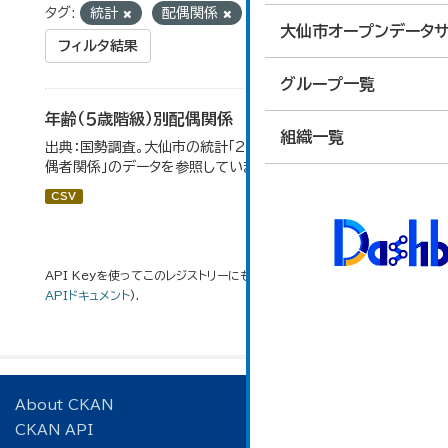
タグ:
統計
配偶関係
大仙市オープンデータサ
フィルタ結果
グループ一覧
年齢（５歳階級）別配偶関係
組織一覧
出典：国勢調査。大仙市の統計「2-12 年齢（5歳階級）別配
偶者関係」のデータを参照しています。
CSV
API Keyを使ってこのレジストリーにもアクセス可能です
API
(see
APIドキュメント
).
About CKAN
CKAN API