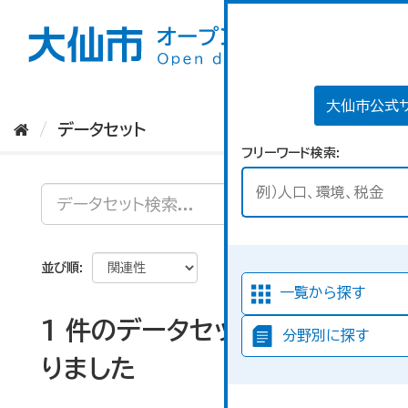
ス
キ
ッ
プ
し
て
大仙市公式
内
データセット
容
フリーワード検索
へ
並び順
一覧から探す
1 件のデータセットが見つか
分野別に探す
りました