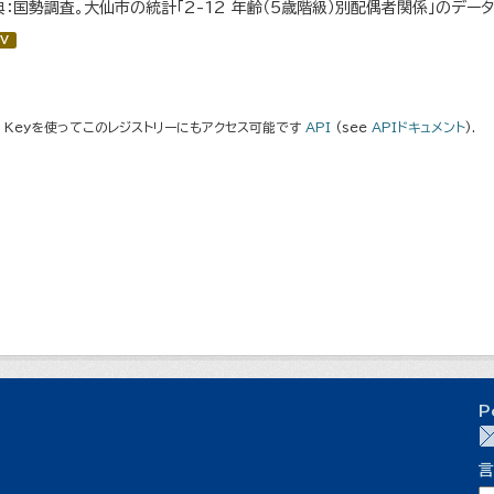
典：国勢調査。大仙市の統計「2-12 年齢（5歳階級）別配偶者関係」のデー
V
I Keyを使ってこのレジストリーにもアクセス可能です
API
(see
APIドキュメント
).
P
言