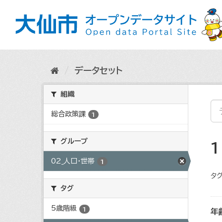
ス
キ
ッ
プ
し
て
内
データセット
容
へ
組織
総合政策課
1
グループ
02_人口・世帯
1
タグ
タグ
5歳階級
1
年