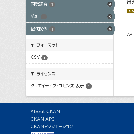
出
国勢調査
1
CS
統計
1
配偶関係
1
AP
フォーマット
CSV
1
ライセンス
クリエイティブ・コモンズ 表示
1
About CKAN
CKAN API
CKANアソシエーション