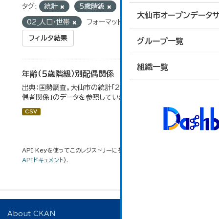
タグ:
統計
5歳階級
グループ:
大仙市オープンデータサ
02_人口・世帯
フォーマット:
CSV
フィルタ結果
グループ一覧
組織一覧
年齢（５歳階級）別配偶関係
出典：国勢調査。大仙市の統計「2-12 年齢（5歳階級）別配
偶者関係」のデータを参照しています。
CSV
API Keyを使ってこのレジストリーにもアクセス可能です
API
(see
APIドキュメント
).
About CKAN