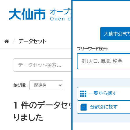
ス
キ
ッ
プ
し
て
大仙市公式
内
データセット
容
フリーワード検索
へ
並び順
一覧から探す
1 件のデータセットが見つか
分野別に探す
りました