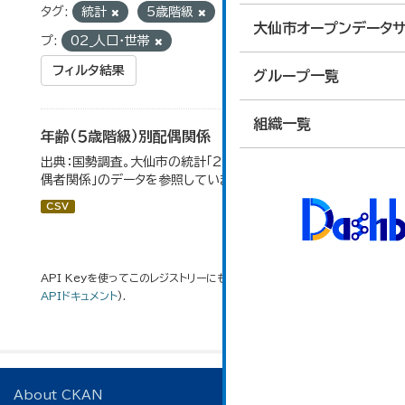
タグ:
統計
5歳階級
国勢調査
グルー
大仙市オープンデータサ
プ:
02_人口・世帯
フィルタ結果
グループ一覧
組織一覧
年齢（５歳階級）別配偶関係
出典：国勢調査。大仙市の統計「2-12 年齢（5歳階級）別配
偶者関係」のデータを参照しています。
CSV
API Keyを使ってこのレジストリーにもアクセス可能です
API
(see
APIドキュメント
).
About CKAN