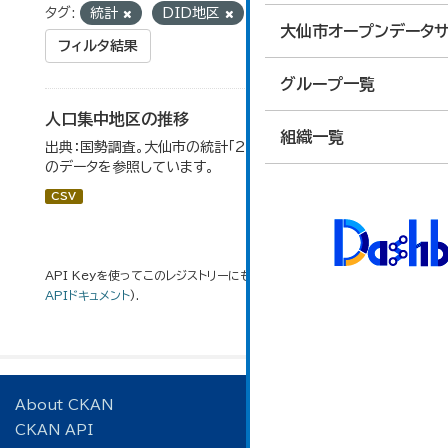
タグ:
統計
DID地区
大仙市オープンデータサ
フィルタ結果
グループ一覧
人口集中地区の推移
組織一覧
出典：国勢調査。大仙市の統計「2-3 人口集中地区の推移」
のデータを参照しています。
CSV
API Keyを使ってこのレジストリーにもアクセス可能です
API
(see
APIドキュメント
).
About CKAN
CKAN API