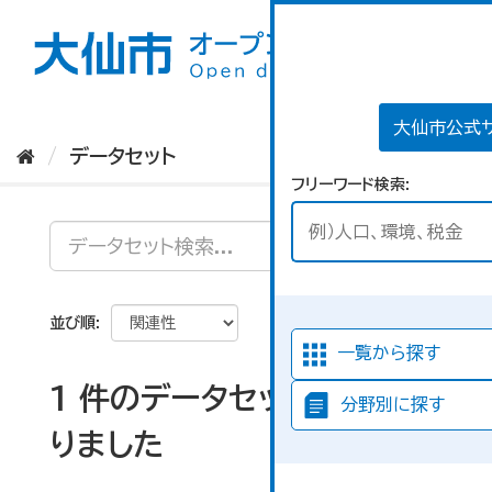
ス
キ
ッ
プ
し
て
大仙市公式
内
データセット
容
フリーワード検索
へ
並び順
一覧から探す
1 件のデータセットが見つか
分野別に探す
りました