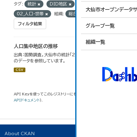
タグ:
統計
DID地区
グループ:
大仙市オープンデータサ
02_人口・世帯
組織:
総合政策課
フィルタ結果
グループ一覧
組織一覧
人口集中地区の推移
出典：国勢調査。大仙市の統計「2-3 人口集中地区の推移」
のデータを参照しています。
CSV
API Keyを使ってこのレジストリーにもアクセス可能です
API
(see
APIドキュメント
).
About CKAN