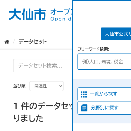
ス
キ
ッ
プ
し
て
大仙市公式
内
データセット
容
フリーワード検索
へ
並び順
一覧から探す
1 件のデータセットが見つか
分野別に探す
りました