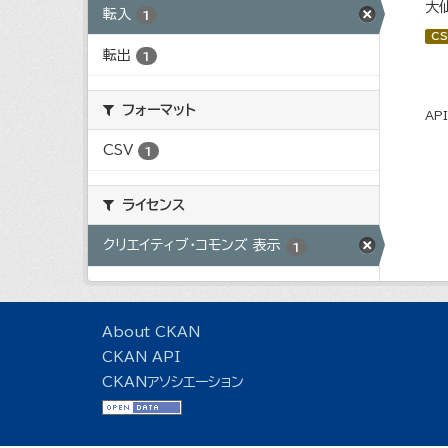
大
転入
1
CS
転出
1
フォーマット
AP
CSV
1
ライセンス
クリエイティブ・コモンズ 表示
1
About CKAN
CKAN API
CKANアソシエーション