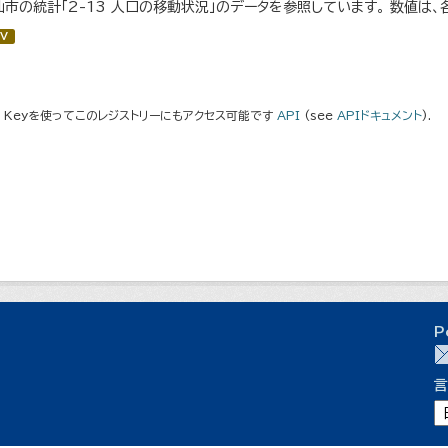
仙市の統計「2-13 人口の移動状況」のデータを参照しています。 数値は、
V
I Keyを使ってこのレジストリーにもアクセス可能です
API
(see
APIドキュメント
).
P
言