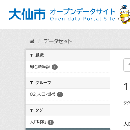
ス
キ
ッ
プ
し
て
内
データセット
容
へ
組織
総合政策課
1
グループ
02_人口・世帯
1
タグ
タグ
人口移動
1
人