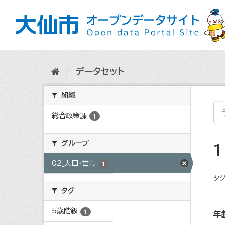
ス
キ
ッ
プ
し
て
内
データセット
容
へ
組織
総合政策課
1
グループ
02_人口・世帯
1
タグ
タグ
5歳階級
1
年