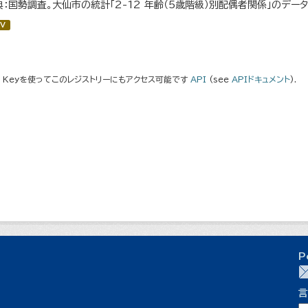
典：国勢調査。大仙市の統計「2-12 年齢（5歳階級）別配偶者関係」のデー
V
I Keyを使ってこのレジストリーにもアクセス可能です
API
(see
APIドキュメント
).
P
言