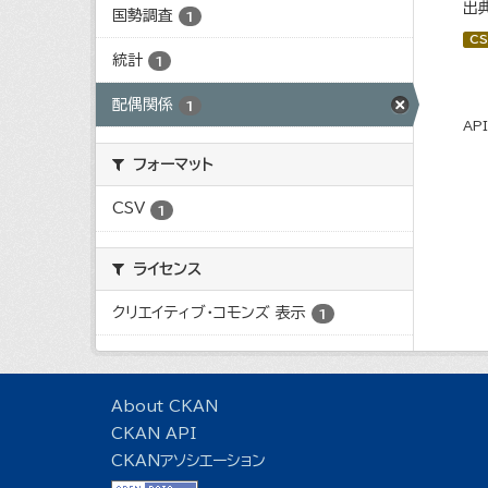
出
国勢調査
1
CS
統計
1
配偶関係
1
AP
フォーマット
CSV
1
ライセンス
クリエイティブ・コモンズ 表示
1
About CKAN
CKAN API
CKANアソシエーション