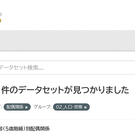
1 件のデータセットが見つかりました
:
配偶関係
グループ:
02_人口・世帯
齢（５歳階級）別配偶関係