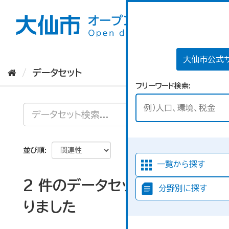
ス
キ
ッ
プ
し
て
大仙市公式
内
データセット
容
フリーワード検索
へ
並び順
一覧から探す
2 件のデータセットが見つか
分野別に探す
りました