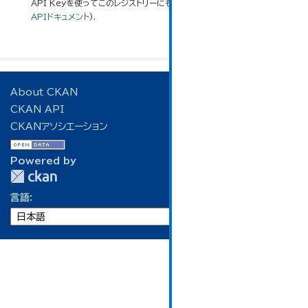
API Keyを使ってこのレジストリーにもアクセス可能です
API
(see
APIドキュメント
).
About CKAN
CKAN API
CKANアソシエーション
Powered by
言語