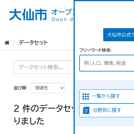
ス
キ
ッ
プ
し
て
大仙市公式
内
データセット
容
フリーワード検索
へ
並び順
一覧から探す
2 件のデータセットが見つか
分野別に探す
りました