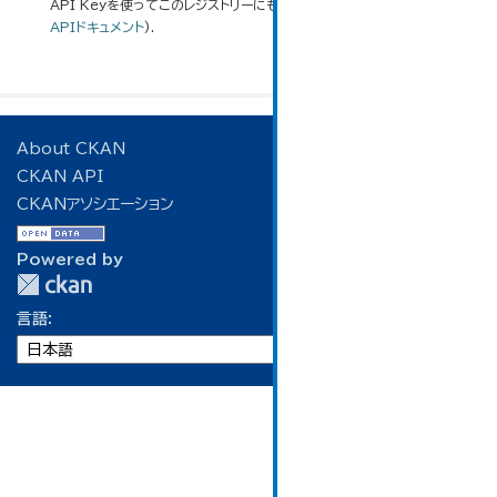
API Keyを使ってこのレジストリーにもアクセス可能です
API
(see
APIドキュメント
).
About CKAN
CKAN API
CKANアソシエーション
Powered by
言語