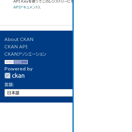
API Keyを使ってこのレジストリーにもアクセス可能です
API
(see
APIドキュメント
).
About CKAN
CKAN API
CKANアソシエーション
Powered by
言語