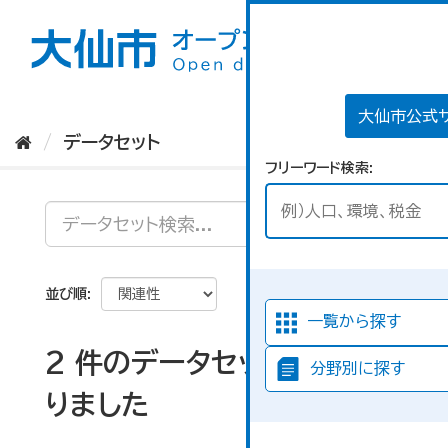
ス
キ
ッ
プ
し
て
大仙市公式
内
データセット
容
フリーワード検索
へ
並び順
一覧から探す
2 件のデータセットが見つか
分野別に探す
りました