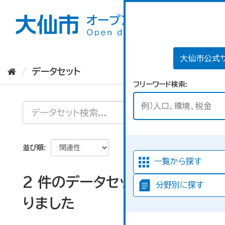
ス
キ
ッ
プ
し
て
大仙市公式
内
データセット
容
フリーワード検索
へ
並び順
一覧から探す
2 件のデータセットが見つか
分野別に探す
りました