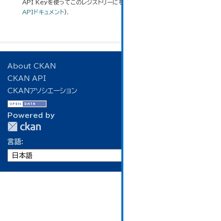
API Keyを使ってこのレジストリーにもアクセス可能です
API
(see
APIドキュメント
).
About CKAN
CKAN API
CKANアソシエーション
Powered by
言語