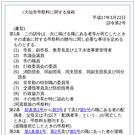
○大仙市弔祭料に関する規程
平成17年3月22日
訓令第2号
(趣旨)
第1条
この訓令は、次に掲げる職にある者等が死亡したとき
その遺族に対する弔祭料の贈与に関し必要な事項を定める
ものとする。
(1)
市長、副市長、教育長及び上下水道事業管理者
(2)
市議会議員
(3)
市の職員
(4)
行政委員会の委員
(5)
消防団長、同副団長、同支団長、同副支団長及び同分
団長
(6)
非常勤の特別職の委員等
(7)
交通指導員及び防犯指導員
(8)
行政協力員
(9)
その他市長が特に認めた者
(同居親族の弔祭料)
第2条
前条第1号
から
第3号
まで及び
第5号
の職にある者の配
偶者、父母又は子
(以下「配偶者等」という。)
が死亡した
ときは、弔祭料を贈与する。
(退職後死亡したときの弔祭料)
第3条
第1条第1号
、
第2号
及び
第5号
の職にあった者が退職