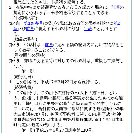
後死亡したときは、弔祭料を贈与する。
2
在職中特に功績顕著なる者と市長が認める場合は、
前項
の
規定にかかわらず、弔祭料を増額することができる。
(弔祭料の額)
第4条
第1条各号
に掲げる職にある者等の弔祭料並びに
第2
条
及び
前条
に規定する弔祭料の額は、
別表
のとおりとす
る。
(物品の贈与)
第5条
弔祭料は、
前条
に定める額の範囲内において物品をも
って贈与することができる。
(重複贈与の調整)
第6条
兼職のある者等に対しての弔祭料は、重複して贈与し
ない。
附
則
(施行期日)
1
この訓令は、平成17年3月22日から施行する。
(経過措置)
2
この訓令は、この訓令の施行の日
(以下「施行日」とい
う。)
以後に弔祭料の贈与に係る事実が発生したものから適
用し、施行日前に弔祭料の贈与に係る事実が発生したもの
については、合併前の大曲市弔祭料に関する規程
(昭和53年
大曲市訓令第1号)
、神岡町弔祭料に関する内規
(平成3年神
岡町内規第1号)
又は太田町弔祭料規程
(昭和56年4月1日太田
町制定)
の規定の例による。
附
則
(平成17年6月27日
訓令第110号)