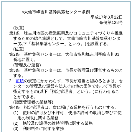
○大仙市峰吉川基幹集落センター条例
平成17年3月22日
条例第128号
(設置)
第1条
峰吉川地区の産業振興及びコミュニティづくりを推進
するための総合施設として、大仙市峰吉川基幹集落センタ
ー
(以下「基幹集落センター」という。)
を設置する。
(位置)
第2条
基幹集落センターは、大仙市協和峰吉川字峰吉川83
番地に置く。
(管理及び運営)
第3条
基幹集落センターは、市長が管理及び運営するものと
する。
2
前項
の規定にかかわらず、市長が適当と認めるときは、セ
ンターの管理及び運営を法人その他の団体であって市長が
指定するもの
(以下「指定管理者」という。)
に行わせるこ
とができる。
(指定管理者の業務等)
第4条
指定管理者は、次に掲げる業務を行うものとする。
(1)
使用の許可及び不許可、使用の許可の取消し並びに使
用の制限に関する業務
(2)
施設及び設備の維持管理に関する業務
(3)
利用料金に関する業務