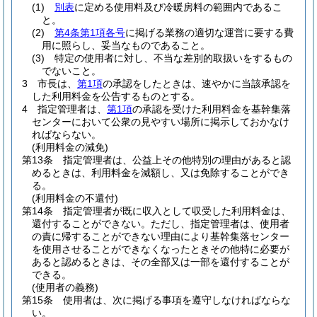
(1)
別表
に定める使用料及び冷暖房料の範囲内であるこ
と。
(2)
第4条第1項各号
に掲げる業務の適切な運営に要する費
用に照らし、妥当なものであること。
(3)
特定の使用者に対し、不当な差別的取扱いをするもの
でないこと。
3
市長は、
第1項
の承認をしたときは、速やかに当該承認を
した利用料金を公告するものとする。
4
指定管理者は、
第1項
の承認を受けた利用料金を基幹集落
センターにおいて公衆の見やすい場所に掲示しておかなけ
ればならない。
(利用料金の減免)
第13条
指定管理者は、公益上その他特別の理由があると認
めるときは、利用料金を減額し、又は免除することができ
る。
(利用料金の不還付)
第14条
指定管理者が既に収入として収受した利用料金は、
還付することができない。
ただし、指定管理者は、使用者
の責に帰することができない理由により基幹集落センター
を使用させることができなくなったときその他特に必要が
あると認めるときは、その全部又は一部を還付することが
できる。
(使用者の義務)
第15条
使用者は、次に掲げる事項を遵守しなければならな
い。