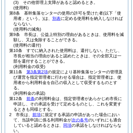
(3)
その他管理上支障があると認めるとき。
(使用料)
第8条
基幹集落センターの使用の許可を受けた者
(以下「使
用者」という。)
は、
別表
に定める使用料を納入しなければ
ならない。
(使用料の減免)
第9条
市長は、公益上特別の理由があるときは、使用料を減
額し、又は免除することができる。
(使用料の還付)
第10条
すでに納入された使用料は、還付しない。
ただし、
市長が相当の理由があると認めたときは、その全部又は一
部を還付することができる。
(利用料金の収受)
第11条
第3条第2項
の規定により基幹集落センターの管理及
び運営を指定管理者に行わせる場合は、指定管理者は、使
用者から利用料金を自己の収入として収受するものとす
る。
(利用料金の承認)
第12条
前条
の利用料金は、指定管理者があらかじめ市長に
申請し、その承認を受けて定めるものとし、これを変更す
るときも同様とする。
2
市長は、
前項
に規定する承認の申請があった場合におい
て、当該申請に係る利用料金が
次の各号
のいずれにも適合
していると認めるときは、
同項
の承認をしなければならな
い。