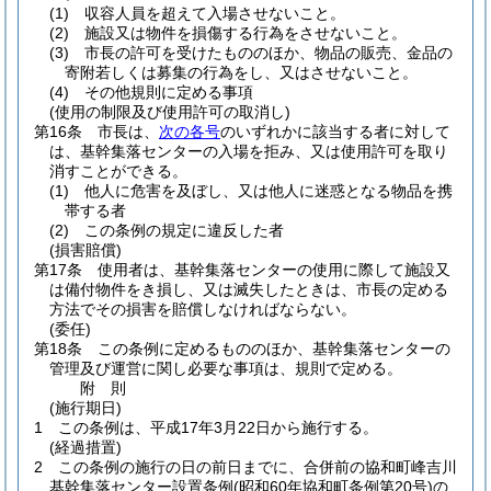
(1)
収容人員を超えて入場させないこと。
(2)
施設又は物件を損傷する行為をさせないこと。
(3)
市長の許可を受けたもののほか、物品の販売、金品の
寄附若しくは募集の行為をし、又はさせないこと。
(4)
その他規則に定める事項
(使用の制限及び使用許可の取消し)
第16条
市長は、
次の各号
のいずれかに該当する者に対して
は、基幹集落センターの入場を拒み、又は使用許可を取り
消すことができる。
(1)
他人に危害を及ぼし、又は他人に迷惑となる物品を携
帯する者
(2)
この条例の規定に違反した者
(損害賠償)
第17条
使用者は、基幹集落センターの使用に際して施設又
は備付物件をき損し、又は滅失したときは、市長の定める
方法でその損害を賠償しなければならない。
(委任)
第18条
この条例に定めるもののほか、基幹集落センターの
管理及び運営に関し必要な事項は、規則で定める。
附
則
(施行期日)
1
この条例は、平成17年3月22日から施行する。
(経過措置)
2
この条例の施行の日の前日までに、合併前の協和町峰吉川
基幹集落センター設置条例
(昭和60年協和町条例第20号)
の