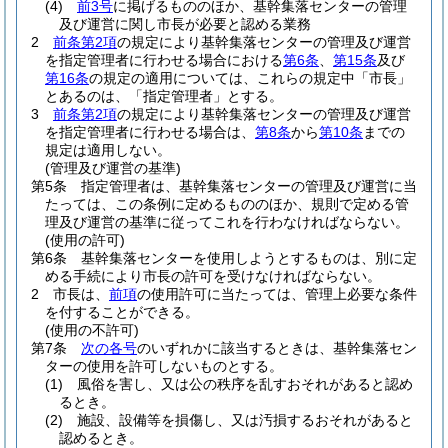
(4)
前3号
に掲げるもののほか、基幹集落センターの管理
及び運営に関し市長が必要と認める業務
2
前条第2項
の規定により基幹集落センターの管理及び運営
を指定管理者に行わせる場合における
第6条
、
第15条
及び
第16条
の規定の適用については、これらの規定中「市長」
とあるのは、「指定管理者」とする。
3
前条第2項
の規定により基幹集落センターの管理及び運営
を指定管理者に行わせる場合は、
第8条
から
第10条
までの
規定は適用しない。
(管理及び運営の基準)
第5条
指定管理者は、基幹集落センターの管理及び運営に当
たっては、この条例に定めるもののほか、規則で定める管
理及び運営の基準に従ってこれを行わなければならない。
(使用の許可)
第6条
基幹集落センターを使用しようとするものは、別に定
める手続により市長の許可を受けなければならない。
2
市長は、
前項
の使用許可に当たっては、管理上必要な条件
を付することができる。
(使用の不許可)
第7条
次の各号
のいずれかに該当するときは、基幹集落セン
ターの使用を許可しないものとする。
(1)
風俗を害し、又は公の秩序を乱すおそれがあると認め
るとき。
(2)
施設、設備等を損傷し、又は汚損するおそれがあると
認めるとき。