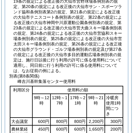
19条の規定による改正後の大仙市営野球場条例別表の規
定、第20条の規定による改正後の大仙市サン・スポーツラ
ンド協和条例別表第2の規定、第21条の規定による改正後
の大仙市テニスコート条例別表の規定、第22条の規定によ
る改正後の大仙市神岡中川原運動公園条例別表の規定、第
23条の規定による改正後の大仙市営大曲スキー場条例別表
の規定、第24条の規定による改正後の大仙市営協和スキー
場条例別表の規定、第25条の規定による改正後の大仙市営
太田スキー場条例別表の規定、第26条の規定による改正後
の大仙市グラウンド・ゴルフ場条例別表の規定及び第27条
の規定による改正後の大仙市多目的運動広場条例別表の規
定は、施行日以後に行う利用の許可に係る使用料について
適用し、同日前に行う利用の許可に係る使用料について
は、なお従前の例による。
別表
(第8条関係)
峰吉川基幹集落センター使用料
利用区分
使用料の額
9時～12
12時～1
17時～2
9時～21
冷暖房
時
7時
1時
時
使用1時
間につ
き
大会議室
600円
800円
800円
2,200円
300円
農林業経
450円
600円
600円
1,650円
200円