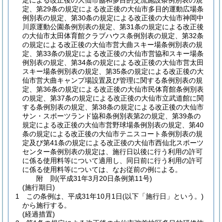
定による改正後の大仙市協和多目的交流施設条例別表の規
定、第29条の規定による改正後の大仙市多目的運動広場条
例別表の規定、第30条の規定による改正後の大仙市神岡中
川原運動公園条例別表の規定、第31条の規定による改正後
の大仙市太田体育館クラブハウス条例別表の規定、第32条
の規定による改正後の大仙市営大曲スキー場条例別表の規
定、第33条の規定による改正後の大仙市営協和スキー場条
例別表の規定、第34条の規定による改正後の大仙市営太田
スキー場条例別表の規定、第35条の規定による改正後の大
仙市営大曲キャンプ場設置及び管理に関する条例別表の規
定、第36条の規定による改正後の大仙市民体育館条例別表
の規定、第37条の規定による改正後の大仙市立武道館に関
する条例別表の規定、第38条の規定による改正後の大仙市
サン・スポーツランド協和条例別表第2の規定、第39条の
規定による改正後の大仙市営野球場条例別表の規定、第40
条の規定による改正後の大仙市テニスコート条例別表の規
定及び第41条の規定による改正後の大仙市西仙北スポーツ
センター条例別表の規定は、施行日以後に行う利用の許可
に係る使用料等について適用し、同日前に行う利用の許可
に係る使用料等については、なお従前の例による。
附
則
(平成31年3月20日
条例第11号)
(施行期日)
1
この条例は、平成31年10月1日
(以下「施行日」という。)
から施行する。
(経過措置)