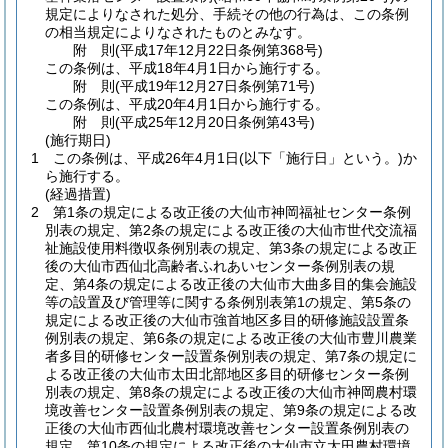
規定によりなされた処分、手続その他の行為は、この条例
の相当規定によりなされたものとみなす。
附
則
(平成17年12月22日
条例第368号)
この条例は、平成18年4月1日から施行する。
附
則
(平成19年12月27日
条例第71号)
この条例は、平成20年4月1日から施行する。
附
則
(平成25年12月20日
条例第43号)
(施行期日)
1
この条例は、平成26年4月1日
(以下「施行日」という。)
か
ら施行する。
(経過措置)
2
第1条の規定による改正後の大仙市神岡福祉センター条例
別表の規定、第2条の規定による改正後の大仙市世代交流福
祉施設使用料徴収条例別表の規定、第3条の規定による改正
後の大仙市西仙北高齢者ふれあいセンター条例別表の規
定、第4条の規定による改正後の大仙市大曲多目的集会施設
等の設置及び管理等に関する条例別表第1の規定、第5条の
規定による改正後の大仙市強首地区多目的研修施設設置条
例別表の規定、第6条の規定による改正後の大仙市豊川農業
者多目的研修センター設置条例別表の規定、第7条の規定に
よる改正後の大仙市太田北部地区多目的研修センター条例
別表の規定、第8条の規定による改正後の大仙市神岡農村環
境改善センター設置条例別表の規定、第9条の規定による改
正後の大仙市西仙北農村環境改善センター設置条例別表の
規定、第10条の規定による改正後の大仙市立太田農村環境