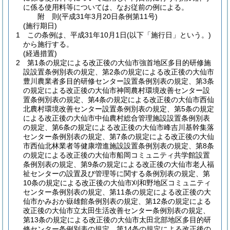
に係る使用料等については、なお従前の例による。
附
則
(平成31年3月20日
条例第11号)
(施行期日)
1
この条例は、平成31年10月1日
(以下「施行日」という。)
から施行する。
(経過措置)
2
第1条の規定による改正後の大仙市強首地区多目的研修施
設設置条例別表の規定、第2条の規定による改正後の大仙市
豊川農業者多目的研修センター設置条例別表の規定、第3条
の規定による改正後の大仙市神岡農村環境改善センター設
置条例別表の規定、第4条の規定による改正後の大仙市西仙
北農村環境改善センター設置条例別表の規定、第5条の規定
による改正後の大仙市中仙農村総合管理施設設置条例別表
の規定、第6条の規定による改正後の大仙市峰吉川基幹集落
センター条例別表の規定、第7条の規定による改正後の大仙
市西仙北林業者等健康増進施設設置条例別表の規定、第8条
の規定による改正後の大仙市船岡コミュニティ共学館設置
条例別表の規定、第9条の規定による改正後の大仙市老人福
祉センターの設置及び管理等に関する条例別表の規定、第
10条の規定による改正後の大仙市刈和野地区コミュニティ
センター条例別表の規定、第11条の規定による改正後の大
仙市かみおか嶽雄館条例別表の規定、第12条の規定による
改正後の大仙市立太田生活改善センター条例別表の規定、
第13条の規定による改正後の大仙市太田北部地区多目的研
修センター条例別表の規定、第14条の規定による改正後の