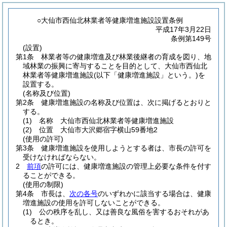
○大仙市西仙北林業者等健康増進施設設置条例
平成17年3月22日
条例第149号
(設置)
第1条
林業者等の健康増進及び林業後継者の育成を図り、地
域林業の振興に寄与することを目的として、大仙市西仙北
林業者等健康増進施設
(以下「健康増進施設」という。)
を
設置する。
(名称及び位置)
第2条
健康増進施設の名称及び位置は、次に掲げるとおりと
する。
(1)
名称 大仙市西仙北林業者等健康増進施設
(2)
位置 大仙市大沢郷宿字横山59番地2
(使用の許可)
第3条
健康増進施設を使用しようとする者は、市長の許可を
受けなければならない。
2
前項
の許可には、健康増進施設の管理上必要な条件を付す
ることができる。
(使用の制限)
第4条
市長は、
次の各号
のいずれかに該当する場合は、健康
増進施設の使用を許可しないことができる。
(1)
公の秩序を乱し、又は善良な風俗を害するおそれがあ
るとき。