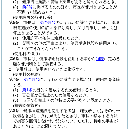
(2)
健康増進施設の管理上支障があると認められるとき。
(3)
前2号
に掲げるもののほか、市長が使用させることが
不適当と認めるとき。
(使用許可の取消し等)
第5条
市長は、
次の各号
のいずれかに該当する場合は、健康
増進施設の使用の許可を取り消し、又は制限し、若しくは
停止させることができる。
(1)
使用許可の条件に違反したとき。
(2)
災害その他の理由により、健康増進施設を使用させる
ことができなくなったとき。
(使用料の徴収)
第6条
市長は、健康増進施設を使用する者から
別表
に定める
額を使用料として徴収する。
2
使用料は、使用させるときに徴収する。
(使用料の免除)
第7条
次の各号
のいずれかに該当する場合は、使用料を免除
する。
(1)
第1条
の目的を達成するため使用するとき。
(2)
官公署が公務上のため使用するとき。
(3)
市長が公益上その他特に必要があると認めたとき。
(損害賠償義務)
第8条
健康増進施設を使用する者は、施設若しくはその付帯
設備をき損し、又は滅失したときは、市長の指示する方法
で損害を賠償しなければならない。
ただし、特別の事由が
あるときは、この限りでない。