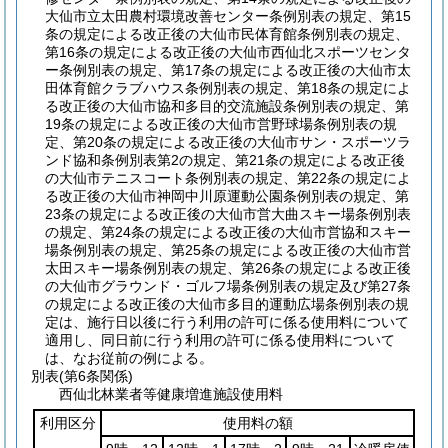
大仙市立太田農村環境改善センター条例別表の規定、第15
条の規定による改正後の大仙市民体育館条例別表の規定、
第16条の規定による改正後の大仙市西仙北スポーツセンタ
ー条例別表の規定、第17条の規定による改正後の大仙市太
田体育館クラブハウス条例別表の規定、第18条の規定によ
る改正後の大仙市協和多目的交流施設条例別表の規定、第
19条の規定による改正後の大仙市営野球場条例別表の規
定、第20条の規定による改正後の大仙市サン・スポーツラ
ンド協和条例別表第2の規定、第21条の規定による改正後
の大仙市テニスコート条例別表の規定、第22条の規定によ
る改正後の大仙市神岡中川原運動公園条例別表の規定、第
23条の規定による改正後の大仙市営大曲スキー場条例別表
の規定、第24条の規定による改正後の大仙市営協和スキー
場条例別表の規定、第25条の規定による改正後の大仙市営
太田スキー場条例別表の規定、第26条の規定による改正後
の大仙市グラウンド・ゴルフ場条例別表の規定及び第27条
の規定による改正後の大仙市多目的運動広場条例別表の規
定は、施行日以後に行う利用の許可に係る使用料について
適用し、同日前に行う利用の許可に係る使用料について
は、なお従前の例による。
別表
(第6条関係)
西仙北林業者等健康増進施設使用料
利用区分
使用料の額