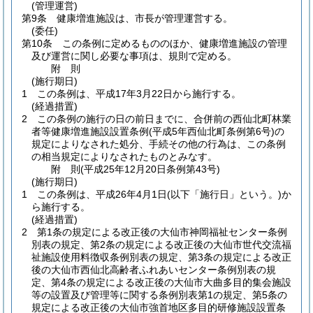
(管理運営)
第9条
健康増進施設は、市長が管理運営する。
(委任)
第10条
この条例に定めるもののほか、健康増進施設の管理
及び運営に関し必要な事項は、規則で定める。
附
則
(施行期日)
1
この条例は、平成17年3月22日から施行する。
(経過措置)
2
この条例の施行の日の前日までに、合併前の西仙北町林業
者等健康増進施設設置条例
(平成5年西仙北町条例第6号)
の
規定によりなされた処分、手続その他の行為は、この条例
の相当規定によりなされたものとみなす。
附
則
(平成25年12月20日
条例第43号)
(施行期日)
1
この条例は、平成26年4月1日
(以下「施行日」という。)
か
ら施行する。
(経過措置)
2
第1条の規定による改正後の大仙市神岡福祉センター条例
別表の規定、第2条の規定による改正後の大仙市世代交流福
祉施設使用料徴収条例別表の規定、第3条の規定による改正
後の大仙市西仙北高齢者ふれあいセンター条例別表の規
定、第4条の規定による改正後の大仙市大曲多目的集会施設
等の設置及び管理等に関する条例別表第1の規定、第5条の
規定による改正後の大仙市強首地区多目的研修施設設置条