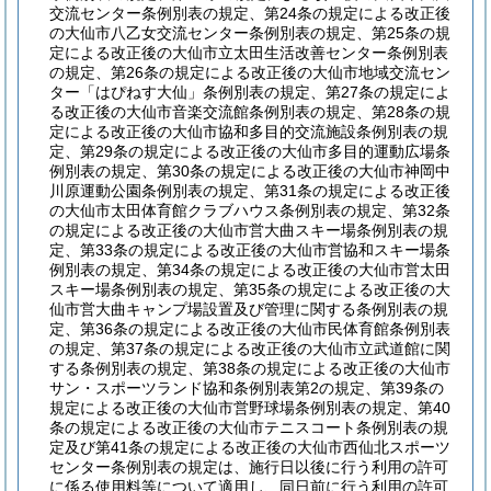
交流センター条例別表の規定、第24条の規定による改正後
の大仙市八乙女交流センター条例別表の規定、第25条の規
定による改正後の大仙市立太田生活改善センター条例別表
の規定、第26条の規定による改正後の大仙市地域交流セン
ター「はぴねす大仙」条例別表の規定、第27条の規定によ
る改正後の大仙市音楽交流館条例別表の規定、第28条の規
定による改正後の大仙市協和多目的交流施設条例別表の規
定、第29条の規定による改正後の大仙市多目的運動広場条
例別表の規定、第30条の規定による改正後の大仙市神岡中
川原運動公園条例別表の規定、第31条の規定による改正後
の大仙市太田体育館クラブハウス条例別表の規定、第32条
の規定による改正後の大仙市営大曲スキー場条例別表の規
定、第33条の規定による改正後の大仙市営協和スキー場条
例別表の規定、第34条の規定による改正後の大仙市営太田
スキー場条例別表の規定、第35条の規定による改正後の大
仙市営大曲キャンプ場設置及び管理に関する条例別表の規
定、第36条の規定による改正後の大仙市民体育館条例別表
の規定、第37条の規定による改正後の大仙市立武道館に関
する条例別表の規定、第38条の規定による改正後の大仙市
サン・スポーツランド協和条例別表第2の規定、第39条の
規定による改正後の大仙市営野球場条例別表の規定、第40
条の規定による改正後の大仙市テニスコート条例別表の規
定及び第41条の規定による改正後の大仙市西仙北スポーツ
センター条例別表の規定は、施行日以後に行う利用の許可
に係る使用料等について適用し、同日前に行う利用の許可