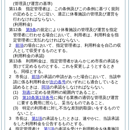
(管理及び運営の基準)
第11条
指定管理者は、この条例及びこの条例に基づく規則
の定めるところに従い、適正に休養施設の管理及び運営を
行わなければならない。
(利用料金)
第12条
第9条
の規定により休養施設の管理及び運営を指定
管理者に行わせる場合において、利用者は、利用料金を指
定管理者に支払わなければならない。
2
前項
の場合において、指定管理者は、利用料金を自己の収
入として収受するものとする。
(利用料金の承認)
第13条
利用料金は、指定管理者があらかじめ市長の承認を
受けて定めるものとする。
これを変更しようとするとき
も、同様とする。
2
市長は、
前項
の承認の申請があった場合において、当該申
請に係る利用料金が
次の各号
のいずれにも適合していると
認めるときは、
同項
の承認をしなければならない。
(1)
別表
に定める使用料の範囲内であること。
(2)
第10条第1項各号
に掲げる業務の適切な管理及び運営
に要する費用に照らし、妥当なものであること。
(3)
特定の利用者に対し不当な差別的取扱いをするもので
ないこと。
3
市長は、
第1項
の承認をしたときは、速やかに、当該承認
をした利用料金を公告するものとする。
4
指定管理者は、
第1項
の承認を受けた利用料金を休養施設