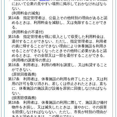
において公衆の見やすい場所に掲示しておかなければなら
ない。
(利用料金の減免)
第14条
指定管理者は、公益上その他特別の理由があると認
めるときは、利用料金を減額し、又は免除することができ
る。
(利用料金の不還付)
第15条
指定管理者が既に収入として収受した利用料金は、
還付することができない。
ただし、指定管理者は、利用者
の責に帰することができない理由により休養施設を利用さ
せることができなくなったときその他特に必要があると認
めるときは、その全部又は一部を還付することができる。
(利用権の譲渡等の禁止)
第16条
利用者は、利用の権利を譲渡し、又は転貸すること
ができない。
(原状回復義務)
第17条
利用者は、休養施設の利用を終了したとき、又は利
用の許可を取り消され、若しくは停止されたときは、直ち
に、休養施設の施設及び設備を原状に回復しなければなら
ない。
(損害賠償義務)
第18条
利用者は、休養施設の利用に際して、施設及び備付
物件をき損し、又は滅失したときは、速やかに、その損害
を賠償しなければならない。
ただし、市長が特別の理由が
あると認めるときは、この限りでない。