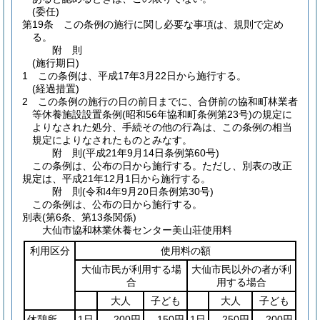
(委任)
第19条
この条例の施行に関し必要な事項は、規則で定め
る。
附
則
(施行期日)
1
この条例は、平成17年3月22日から施行する。
(経過措置)
2
この条例の施行の日の前日までに、合併前の協和町林業者
等休養施設設置条例
(昭和56年協和町条例第23号)
の規定に
よりなされた処分、手続その他の行為は、この条例の相当
規定によりなされたものとみなす。
附
則
(平成21年9月14日
条例第60号)
この条例は、公布の日から施行する。
ただし、別表の改正
規定は、平成21年12月1日から施行する。
附
則
(令和4年9月20日
条例第30号)
この条例は、公布の日から施行する。
別表
(第6条、第13条関係)
大仙市協和林業休養センター美山荘使用料
利用区分
使用料の額
大仙市民が利用する場
大仙市民以外の者が利
合
用する場合
大人
子ども
大人
子ども
休憩所
1日
200円
150円
1日
250円
200円