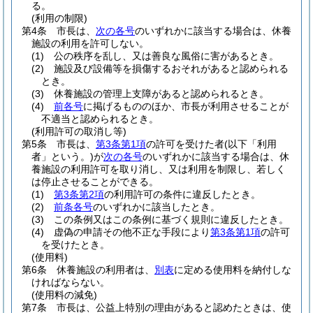
る。
(利用の制限)
第4条
市長は、
次の各号
のいずれかに該当する場合は、休養
施設の利用を許可しない。
(1)
公の秩序を乱し、又は善良な風俗に害があるとき。
(2)
施設及び設備等を損傷するおそれがあると認められる
とき。
(3)
休養施設の管理上支障があると認められるとき。
(4)
前各号
に掲げるもののほか、市長が利用させることが
不適当と認められるとき。
(利用許可の取消し等)
第5条
市長は、
第3条第1項
の許可を受けた者
(以下「利用
者」という。)
が
次の各号
のいずれかに該当する場合は、休
養施設の利用許可を取り消し、又は利用を制限し、若しく
は停止させることができる。
(1)
第3条第2項
の利用許可の条件に違反したとき。
(2)
前条各号
のいずれかに該当したとき。
(3)
この条例又はこの条例に基づく規則に違反したとき。
(4)
虚偽の申請その他不正な手段により
第3条第1項
の許可
を受けたとき。
(使用料)
第6条
休養施設の利用者は、
別表
に定める使用料を納付しな
ければならない。
(使用料の減免)
第7条
市長は、公益上特別の理由があると認めたときは、使