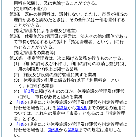
用料を減額し、又は免除することができる。
(使用料の不還付)
第8条
既納の使用料は、還付しない。
ただし、市長が相当の
理由があると認めたときは、その全部又は一部を還付する
ことができる。
(指定管理者による管理及び運営)
第9条
休養施設の管理及び運営は、法人その他の団体であっ
て市長が指定するもの
(以下「指定管理者」という。)
に行
わせることができる。
(指定管理者の業務等)
第10条
指定管理者は、次に掲げる業務を行うものとする。
(1)
利用の許可及び不許可、利用の許可の取消し並びに利
用の制限及び停止に関する業務
(2)
施設及び設備の維持管理に関する業務
(3)
休養施設の利用に係る料金
(以下「利用料金」とい
う。)
に関する業務
(4)
前3号
に掲げるもののほか、休養施設の管理及び運営
に関し、市長が必要と認める業務
2
前条
の規定により休養施設の管理及び運営を指定管理者に
行わせる場合における
第3条
から
第5条
までの規定の適用に
ついては、これらの規定中「市長」とあるのは「指定管理
者」とする。
3
前条
の規定により休養施設の管理及び運営を指定管理者に
行わせる場合は、
第6条
から
第8条
までの規定は適用しな
い。