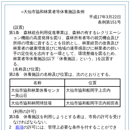
○大仙市協和林業者等休養施設条例
平成17年3月22日
条例第151号
(設置)
第1条
森林総合利用促進事業は、森林の有するレクリエーシ
ョン機能の高度発揮を図り、森林所有者等の就労機会及び
所得の増進に資することを目的とし、林業経営の改善及び
林業者の健康増進並びに地域の連帯感並びに林業者の担い
手の定住化を志向する一環として、環境整備を図るため、
林業者等休養施設
(以下「休養施設」という。)
を設置す
る。
(名称及び位置)
第2条
休養施設の名称及び位置は、次のとおりとする。
名称
位置
大仙市協和林業休養センタ
大仙市協和船岡字上庄内
ー美山荘
大仙市協和林間球技場
大仙市協和船岡字庄内前田表
(利用の許可)
第3条
休養施設を利用しようとする者は、市長の許可を受け
なければならない。
2
前項
の許可には、管理上必要な条件を付することができ