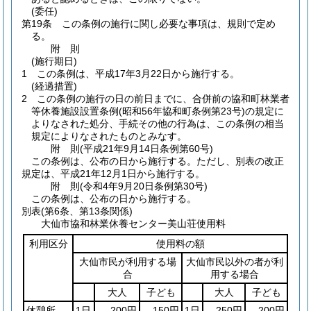
(委任)
第19条
この条例の施行に関し必要な事項は、規則で定め
る。
附
則
(施行期日)
1
この条例は、平成17年3月22日から施行する。
(経過措置)
2
この条例の施行の日の前日までに、合併前の協和町林業者
等休養施設設置条例
(昭和56年協和町条例第23号)
の規定に
よりなされた処分、手続その他の行為は、この条例の相当
規定によりなされたものとみなす。
附
則
(平成21年9月14日
条例第60号)
この条例は、公布の日から施行する。
ただし、別表の改正
規定は、平成21年12月1日から施行する。
附
則
(令和4年9月20日
条例第30号)
この条例は、公布の日から施行する。
別表
(第6条、第13条関係)
大仙市協和林業休養センター美山荘使用料
利用区分
使用料の額
大仙市民が利用する場
大仙市民以外の者が利
合
用する場合
大人
子ども
大人
子ども
休憩所
1日
200円
150円
1日
250円
200円