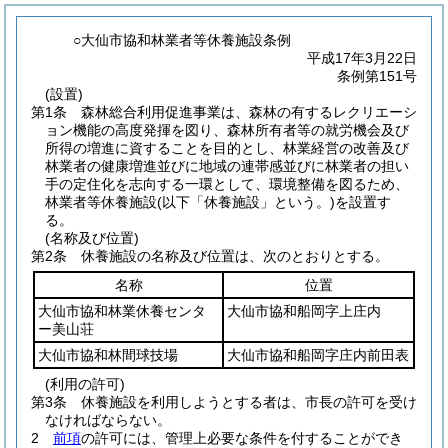
○大仙市協和林業者等休養施設条例
平成17年3月22日
条例第151号
(設置)
第1条
森林総合利用促進事業は、森林の有するレクリエーシ
ョン機能の高度発揮を図り、森林所有者等の就労機会及び
所得の増進に資することを目的とし、林業経営の改善及び
林業者の健康増進並びに地域の連帯感並びに林業者の担い
手の定住化を志向する一環として、環境整備を図るため、
林業者等休養施設
(以下「休養施設」という。)
を設置す
る。
(名称及び位置)
第2条
休養施設の名称及び位置は、次のとおりとする。
名称
位置
大仙市協和林業休養センタ
大仙市協和船岡字上庄内
ー美山荘
大仙市協和林間球技場
大仙市協和船岡字庄内前田表
(利用の許可)
第3条
休養施設を利用しようとする者は、市長の許可を受け
なければならない。
2
前項
の許可には、管理上必要な条件を付することができ