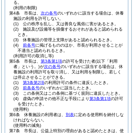
る。
(利用の制限)
第4条
市長は、
次の各号
のいずれかに該当する場合は、休養
施設の利用を許可しない。
(1)
公の秩序を乱し、又は善良な風俗に害があるとき。
(2)
施設及び設備等を損傷するおそれがあると認められる
とき。
(3)
休養施設の管理上支障があると認められるとき。
(4)
前各号
に掲げるもののほか、市長が利用させることが
不適当と認められるとき。
(利用許可の取消し等)
第5条
市長は、
第3条第1項
の許可を受けた者
(以下「利用
者」という。)
が
次の各号
のいずれかに該当する場合は、休
養施設の利用許可を取り消し、又は利用を制限し、若しく
は停止させることができる。
(1)
第3条第2項
の利用許可の条件に違反したとき。
(2)
前条各号
のいずれかに該当したとき。
(3)
この条例又はこの条例に基づく規則に違反したとき。
(4)
虚偽の申請その他不正な手段により
第3条第1項
の許可
を受けたとき。
(使用料)
第6条
休養施設の利用者は、
別表
に定める使用料を納付しな
ければならない。
(使用料の減免)
第7条
市長は、公益上特別の理由があると認めたときは、使