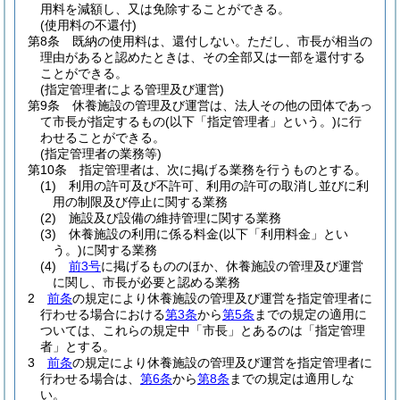
用料を減額し、又は免除することができる。
(使用料の不還付)
第8条
既納の使用料は、還付しない。
ただし、市長が相当の
理由があると認めたときは、その全部又は一部を還付する
ことができる。
(指定管理者による管理及び運営)
第9条
休養施設の管理及び運営は、法人その他の団体であっ
て市長が指定するもの
(以下「指定管理者」という。)
に行
わせることができる。
(指定管理者の業務等)
第10条
指定管理者は、次に掲げる業務を行うものとする。
(1)
利用の許可及び不許可、利用の許可の取消し並びに利
用の制限及び停止に関する業務
(2)
施設及び設備の維持管理に関する業務
(3)
休養施設の利用に係る料金
(以下「利用料金」とい
う。)
に関する業務
(4)
前3号
に掲げるもののほか、休養施設の管理及び運営
に関し、市長が必要と認める業務
2
前条
の規定により休養施設の管理及び運営を指定管理者に
行わせる場合における
第3条
から
第5条
までの規定の適用に
ついては、これらの規定中「市長」とあるのは「指定管理
者」とする。
3
前条
の規定により休養施設の管理及び運営を指定管理者に
行わせる場合は、
第6条
から
第8条
までの規定は適用しな
い。