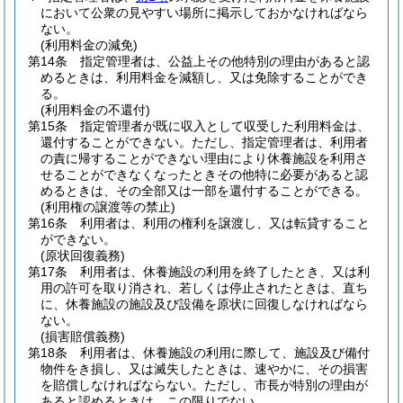
において公衆の見やすい場所に掲示しておかなければなら
ない。
(利用料金の減免)
第14条
指定管理者は、公益上その他特別の理由があると認
めるときは、利用料金を減額し、又は免除することができ
る。
(利用料金の不還付)
第15条
指定管理者が既に収入として収受した利用料金は、
還付することができない。
ただし、指定管理者は、利用者
の責に帰することができない理由により休養施設を利用さ
せることができなくなったときその他特に必要があると認
めるときは、その全部又は一部を還付することができる。
(利用権の譲渡等の禁止)
第16条
利用者は、利用の権利を譲渡し、又は転貸すること
ができない。
(原状回復義務)
第17条
利用者は、休養施設の利用を終了したとき、又は利
用の許可を取り消され、若しくは停止されたときは、直ち
に、休養施設の施設及び設備を原状に回復しなければなら
ない。
(損害賠償義務)
第18条
利用者は、休養施設の利用に際して、施設及び備付
物件をき損し、又は滅失したときは、速やかに、その損害
を賠償しなければならない。
ただし、市長が特別の理由が
あると認めるときは、この限りでない。