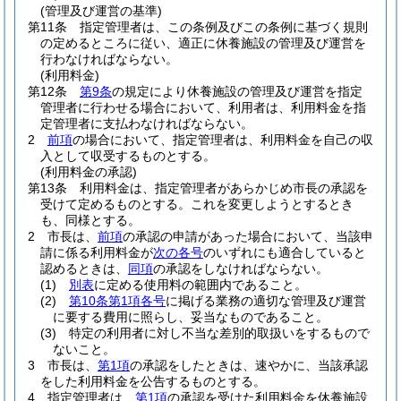
(管理及び運営の基準)
第11条
指定管理者は、この条例及びこの条例に基づく規則
の定めるところに従い、適正に休養施設の管理及び運営を
行わなければならない。
(利用料金)
第12条
第9条
の規定により休養施設の管理及び運営を指定
管理者に行わせる場合において、利用者は、利用料金を指
定管理者に支払わなければならない。
2
前項
の場合において、指定管理者は、利用料金を自己の収
入として収受するものとする。
(利用料金の承認)
第13条
利用料金は、指定管理者があらかじめ市長の承認を
受けて定めるものとする。
これを変更しようとするとき
も、同様とする。
2
市長は、
前項
の承認の申請があった場合において、当該申
請に係る利用料金が
次の各号
のいずれにも適合していると
認めるときは、
同項
の承認をしなければならない。
(1)
別表
に定める使用料の範囲内であること。
(2)
第10条第1項各号
に掲げる業務の適切な管理及び運営
に要する費用に照らし、妥当なものであること。
(3)
特定の利用者に対し不当な差別的取扱いをするもので
ないこと。
3
市長は、
第1項
の承認をしたときは、速やかに、当該承認
をした利用料金を公告するものとする。
4
指定管理者は、
第1項
の承認を受けた利用料金を休養施設