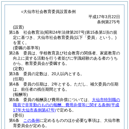
○大仙市社会教育委員設置条例
平成17年3月22日
条例第275号
(設置)
第1条
社会教育法
(昭和24年法律第207号)
第15条第1項の規
定に基づき、大仙市社会教育委員
(以下「委員」という。)
を置く。
(委嘱の基準等)
第2条
委員は、学校教育及び社会教育の関係者、家庭教育の
向上に資する活動を行う者並びに学識経験のある者のうち
から、教育委員会が委嘱する。
(定数)
第3条
委員の定数は、20人以内とする。
(任期)
第4条
委員の任期は、2年とする。
ただし、補欠委員の任期
は、前任者の残任期間とする。
(報酬等)
第5条
委員の報酬及び費用弁償については、
大仙市特別職の
職員で非常勤のものの報酬、費用弁償等に関する条例
(平成
17年大仙市条例第47号)
で定める。
(委任)
第6条
この条例
に定めるもののほか必要な事項は、大仙市教
育委員会が定める。