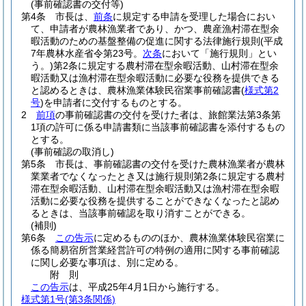
(事前確認書の交付等)
第4条
市長は、
前条
に規定する申請を受理した場合におい
て、申請者が農林漁業者であり、かつ、農産漁村滞在型余
暇活動のための基盤整備の促進に関する法律施行規則
(平成
7年農林水産省令第23号。
次条
において「施行規則」とい
う。)
第2条に規定する農村滞在型余暇活動、山村滞在型余
暇活動又は漁村滞在型余暇活動に必要な役務を提供できる
と認めるときは、農林漁業体験民宿業事前確認書
(
様式第2
号
)
を申請者に交付するものとする。
2
前項
の事前確認書の交付を受けた者は、旅館業法第3条第
1項の許可に係る申請書類に当該事前確認書を添付するもの
とする。
(事前確認の取消し)
第5条
市長は、事前確認書の交付を受けた農林漁業者が農林
業業者でなくなったとき又は施行規則第2条に規定する農村
滞在型余暇活動、山村滞在型余暇活動又は漁村滞在型余暇
活動に必要な役務を提供することができなくなったと認め
るときは、当該事前確認を取り消すことができる。
(補則)
第6条
この告示
に定めるもののほか、農林漁業体験民宿業に
係る簡易宿所営業経営許可の特例の適用に関する事前確認
に関し必要な事項は、別に定める。
附
則
この告示
は、平成25年4月1日から施行する。
様式第1号
(第3条関係)