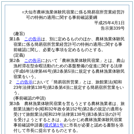
○大仙市農林漁業体験民宿業に係る簡易宿所営業経営許
可の特例の適用に関する事前確認要綱
平成25年4月1日
告示第339号
(趣旨)
第1条
この告示
は、別に定めるもののほか、農林漁業体験民
宿業に係る簡易宿所営業経営許可の特例の適用に関する事
前確認に関し、必要な事項を定めるものとする。
(定義)
第2条
この告示
において「農林漁業体験民宿業」とは、農山
漁村滞在型余暇活動のための基盤整備の促進に関する法律
(平成6年法律第46号)
第2条第5項に規定する農林漁業体験民
宿業をいう。
2
この告示
において「簡易宿所営業」とは、旅館業法
(昭和
23年法律第138号)
第2条第4項に規定する簡易宿所営業をい
う。
(事前確認の申請)
第3条
農林漁業体験民宿業を営もうとする農林漁業者は、旅
館業法施行令
(昭和32年政令第152号)
第2条の規定の適用を
受けて旅館業法
(昭和23年法律第138号)
第3条第1項の許可
を受けようとするときは、あらかじめ農林漁業体験民宿業
事前確認申請書
(
様式第1号
)
に市長が必要と認める書類を添
付して市長に提出するものとする。