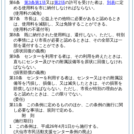
第6条
第3条第1項
又は
第2項
の許可を受けた者は、
別表
に定
める使用料を市に納付しなければならない。
(使用料の減免)
第7条
市長は、公益上その他特に必要があると認めるとき
は、使用料を減額し、又は免除することができる。
(使用料の不還付等)
第8条
既に納付された使用料は、還付しない。
ただし、特別
の事情により市長が必要と認めるときは、その全部又は一
部を還付することができる。
(原状回復の義務)
第9条
センターを利用する者は、その利用を終えたときは、
直ちにセンター及びその附属設備等を原状に回復しなけれ
ばならない。
(損害賠償の義務)
第10条
センターを利用する者は、センター又はその附属設
備等を汚損し、損傷し、又は滅失したときは、その損害を
賠償しなければならない。
ただし、市長が特別の理由があ
ると認めたときは、この限りでない。
(委任)
第11条
この条例に定めるもののほか、この条例の施行に関
し必要な事項は、規則で定める。
附
則
(施行期日)
1
この条例は、平成26年4月1日から施行する。
(大仙市市民活動支援センター条例の廃止)