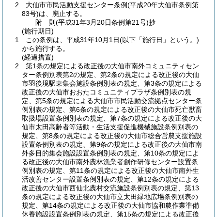
2
大仙市市民活動支援センター条例
(平成20年大仙市条例第
83号)
は、廃止する。
附
則
(平成31年3月20日
条例第21号)
抄
(施行期日)
1
この条例は、平成31年10月1日
(以下「施行日」という。)
から施行する。
(経過措置)
2
第1条の規定による改正後の大仙市南外コミュニティセン
ター条例別表第2の規定、第2条の規定による改正後の大仙
市羽後境駅東集会施設条例別表の規定、第3条の規定による
改正後の大仙市おおたコミュニティプラザ条例別表の規
定、第5条の規定による大仙市市民活動交流拠点センター条
例別表の規定、第6条の規定による改正後の大仙市死亡獣畜
取扱場設置条例別表の規定、第7条の規定による改正後の大
仙市太田高齢者等活動・生活支援促進機械施設条例別表の
規定、第8条の規定による改正後の大仙市総合営農支援施設
設置条例別表の規定、第9条の規定による改正後の大仙市南
外多目的集会施設設置条例別表の規定、第10条の規定によ
る改正後の大仙市南外農林漁業者創作研修センター設置条
例別表の規定、第11条の規定による改正後の大仙市南外生
活改善センター設置条例別表の規定、第12条の規定による
改正後の大仙市西仙北農村交流施設条例別表の規定、第13
条の規定による改正後の大仙市立太田緑地広場条例別表の
規定、第14条の規定による改正後の大仙市協和農作業準備
休養施設設置条例別表の規定、第15条の規定による改正後