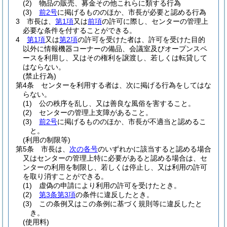
(2)
物品の販売、募金その他これらに類する行為
(3)
前2号
に掲げるもののほか、市長が必要と認める行為
3
市長は、
第1項
又は
前項
の許可に際し、センターの管理上
必要な条件を付することができる。
4
第1項
又は
第2項
の許可を受けた者は、許可を受けた目的
以外に情報機器コーナーの備品、会議室及びオープンスペ
ースを利用し、又はその権利を譲渡し、若しくは転貸して
はならない。
(禁止行為)
第4条
センターを利用する者は、次に掲げる行為をしてはな
らない。
(1)
公の秩序を乱し、又は善良な風俗を害すること。
(2)
センターの管理上支障があること。
(3)
前2号
に掲げるもののほか、市長が不適当と認めるこ
と。
(利用の制限等)
第5条
市長は、
次の各号
のいずれかに該当すると認める場合
又はセンターの管理上特に必要があると認める場合は、セ
ンターの利用を制限し、若しくは停止し、又は利用の許可
を取り消すことができる。
(1)
虚偽の申請により利用の許可を受けたとき。
(2)
第3条第3項
の条件に違反したとき。
(3)
この条例又はこの条例に基づく規則等に違反したと
き。
(使用料)