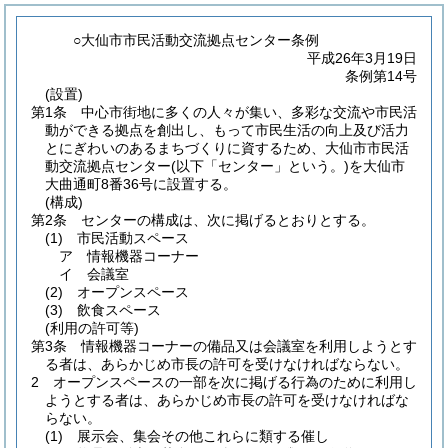
○大仙市市民活動交流拠点センター条例
平成26年3月19日
条例第14号
(設置)
第1条
中心市街地に多くの人々が集い、多彩な交流や市民活
動ができる拠点を創出し、もって市民生活の向上及び活力
とにぎわいのあるまちづくりに資するため、大仙市市民活
動交流拠点センター
(以下「センター」という。)
を大仙市
大曲通町8番36号に設置する。
(構成)
第2条
センターの構成は、次に掲げるとおりとする。
(1)
市民活動スペース
ア
情報機器コーナー
イ
会議室
(2)
オープンスペース
(3)
飲食スペース
(利用の許可等)
第3条
情報機器コーナーの備品又は会議室を利用しようとす
る者は、あらかじめ市長の許可を受けなければならない。
2
オープンスペースの一部を次に掲げる行為のために利用し
ようとする者は、あらかじめ市長の許可を受けなければな
らない。
(1)
展示会、集会その他これらに類する催し