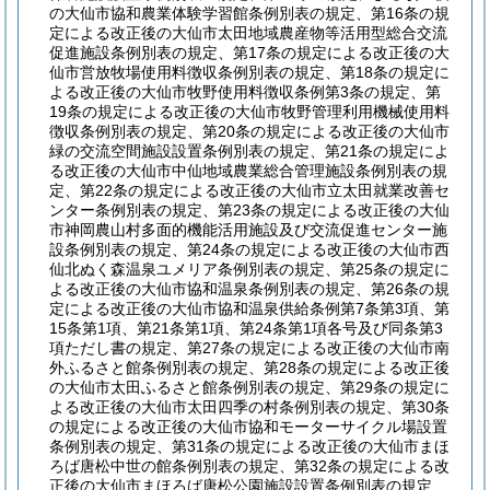
の大仙市協和農業体験学習館条例別表の規定、第16条の規
定による改正後の大仙市太田地域農産物等活用型総合交流
促進施設条例別表の規定、第17条の規定による改正後の大
仙市営放牧場使用料徴収条例別表の規定、第18条の規定に
よる改正後の大仙市牧野使用料徴収条例第3条の規定、第
19条の規定による改正後の大仙市牧野管理利用機械使用料
徴収条例別表の規定、第20条の規定による改正後の大仙市
緑の交流空間施設設置条例別表の規定、第21条の規定によ
る改正後の大仙市中仙地域農業総合管理施設条例別表の規
定、第22条の規定による改正後の大仙市立太田就業改善セ
ンター条例別表の規定、第23条の規定による改正後の大仙
市神岡農山村多面的機能活用施設及び交流促進センター施
設条例別表の規定、第24条の規定による改正後の大仙市西
仙北ぬく森温泉ユメリア条例別表の規定、第25条の規定に
よる改正後の大仙市協和温泉条例別表の規定、第26条の規
定による改正後の大仙市協和温泉供給条例第7条第3項、第
15条第1項、第21条第1項、第24条第1項各号及び同条第3
項ただし書の規定、第27条の規定による改正後の大仙市南
外ふるさと館条例別表の規定、第28条の規定による改正後
の大仙市太田ふるさと館条例別表の規定、第29条の規定に
よる改正後の大仙市太田四季の村条例別表の規定、第30条
の規定による改正後の大仙市協和モーターサイクル場設置
条例別表の規定、第31条の規定による改正後の大仙市まほ
ろば唐松中世の館条例別表の規定、第32条の規定による改
正後の大仙市まほろば唐松公園施設設置条例別表の規定、