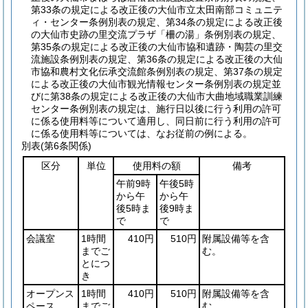
第33条の規定による改正後の大仙市立太田南部コミュニテ
ィ・センター条例別表の規定、第34条の規定による改正後
の大仙市史跡の里交流プラザ「柵の湯」条例別表の規定、
第35条の規定による改正後の大仙市協和遺跡・陶芸の里交
流施設条例別表の規定、第36条の規定による改正後の大仙
市協和農村文化伝承交流館条例別表の規定、第37条の規定
による改正後の大仙市観光情報センター条例別表の規定並
びに第38条の規定による改正後の大仙市大曲地域職業訓練
センター条例別表の規定は、施行日以後に行う利用の許可
に係る使用料等について適用し、同日前に行う利用の許可
に係る使用料等については、なお従前の例による。
別表
(第6条関係)
区分
単位
使用料の額
備考
午前9時
午後5時
から午
から午
後5時ま
後9時ま
で
で
会議室
1時間
410円
510円
附属設備等を含
までご
む。
とにつ
き
オープンス
1時間
410円
510円
附属設備等を含
ペース
までご
む。