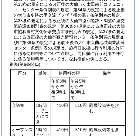
第33条の規定による改正後の大仙市立太田南部コミュニテ
ィ・センター条例別表の規定、第34条の規定による改正後
の大仙市史跡の里交流プラザ「柵の湯」条例別表の規定、
第35条の規定による改正後の大仙市協和遺跡・陶芸の里交
流施設条例別表の規定、第36条の規定による改正後の大仙
市協和農村文化伝承交流館条例別表の規定、第37条の規定
による改正後の大仙市観光情報センター条例別表の規定並
びに第38条の規定による改正後の大仙市大曲地域職業訓練
センター条例別表の規定は、施行日以後に行う利用の許可
に係る使用料等について適用し、同日前に行う利用の許可
に係る使用料等については、なお従前の例による。
別表
(第6条関係)
区分
単位
使用料の額
備考
午前9時
午後5時
から午
から午
後5時ま
後9時ま
で
で
会議室
1時間
410円
510円
附属設備等を含
までご
む。
とにつ
き
オープンス
1時間
410円
510円
附属設備等を含
ペース
までご
む。