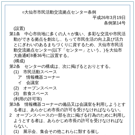
○大仙市市民活動交流拠点センター条例
平成26年3月19日
条例第14号
(設置)
第1条
中心市街地に多くの人々が集い、多彩な交流や市民活
動ができる拠点を創出し、もって市民生活の向上及び活力
とにぎわいのあるまちづくりに資するため、大仙市市民活
動交流拠点センター
(以下「センター」という。)
を大仙市
大曲通町8番36号に設置する。
(構成)
第2条
センターの構成は、次に掲げるとおりとする。
(1)
市民活動スペース
ア
情報機器コーナー
イ
会議室
(2)
オープンスペース
(3)
飲食スペース
(利用の許可等)
第3条
情報機器コーナーの備品又は会議室を利用しようとす
る者は、あらかじめ市長の許可を受けなければならない。
2
オープンスペースの一部を次に掲げる行為のために利用し
ようとする者は、あらかじめ市長の許可を受けなければな
らない。
(1)
展示会、集会その他これらに類する催し