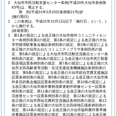
2
大仙市市民活動支援センター条例
(平成20年大仙市条例第
83号)
は、廃止する。
附
則
(平成31年3月20日
条例第21号)
抄
(施行期日)
1
この条例は、平成31年10月1日
(以下「施行日」という。)
から施行する。
(経過措置)
2
第1条の規定による改正後の大仙市南外コミュニティセン
ター条例別表第2の規定、第2条の規定による改正後の大仙
市羽後境駅東集会施設条例別表の規定、第3条の規定による
改正後の大仙市おおたコミュニティプラザ条例別表の規
定、第5条の規定による大仙市市民活動交流拠点センター条
例別表の規定、第6条の規定による改正後の大仙市死亡獣畜
取扱場設置条例別表の規定、第7条の規定による改正後の大
仙市太田高齢者等活動・生活支援促進機械施設条例別表の
規定、第8条の規定による改正後の大仙市総合営農支援施設
設置条例別表の規定、第9条の規定による改正後の大仙市南
外多目的集会施設設置条例別表の規定、第10条の規定によ
る改正後の大仙市南外農林漁業者創作研修センター設置条
例別表の規定、第11条の規定による改正後の大仙市南外生
活改善センター設置条例別表の規定、第12条の規定による
改正後の大仙市西仙北農村交流施設条例別表の規定、第13
条の規定による改正後の大仙市立太田緑地広場条例別表の
規定、第14条の規定による改正後の大仙市協和農作業準備
休養施設設置条例別表の規定、第15条の規定による改正後