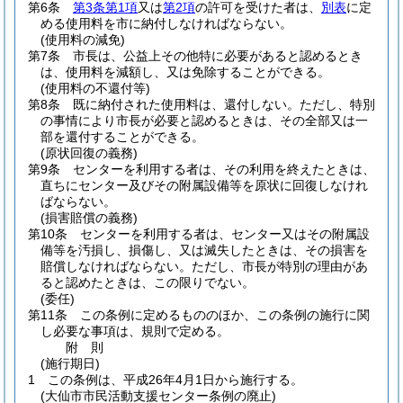
第6条
第3条第1項
又は
第2項
の許可を受けた者は、
別表
に定
める使用料を市に納付しなければならない。
(使用料の減免)
第7条
市長は、公益上その他特に必要があると認めるとき
は、使用料を減額し、又は免除することができる。
(使用料の不還付等)
第8条
既に納付された使用料は、還付しない。
ただし、特別
の事情により市長が必要と認めるときは、その全部又は一
部を還付することができる。
(原状回復の義務)
第9条
センターを利用する者は、その利用を終えたときは、
直ちにセンター及びその附属設備等を原状に回復しなけれ
ばならない。
(損害賠償の義務)
第10条
センターを利用する者は、センター又はその附属設
備等を汚損し、損傷し、又は滅失したときは、その損害を
賠償しなければならない。
ただし、市長が特別の理由があ
ると認めたときは、この限りでない。
(委任)
第11条
この条例に定めるもののほか、この条例の施行に関
し必要な事項は、規則で定める。
附
則
(施行期日)
1
この条例は、平成26年4月1日から施行する。
(大仙市市民活動支援センター条例の廃止)