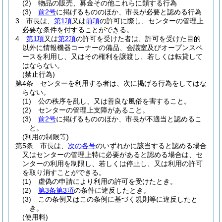
(2)
物品の販売、募金その他これらに類する行為
(3)
前2号
に掲げるもののほか、市長が必要と認める行為
3
市長は、
第1項
又は
前項
の許可に際し、センターの管理上
必要な条件を付することができる。
4
第1項
又は
第2項
の許可を受けた者は、許可を受けた目的
以外に情報機器コーナーの備品、会議室及びオープンスペ
ースを利用し、又はその権利を譲渡し、若しくは転貸して
はならない。
(禁止行為)
第4条
センターを利用する者は、次に掲げる行為をしてはな
らない。
(1)
公の秩序を乱し、又は善良な風俗を害すること。
(2)
センターの管理上支障があること。
(3)
前2号
に掲げるもののほか、市長が不適当と認めるこ
と。
(利用の制限等)
第5条
市長は、
次の各号
のいずれかに該当すると認める場合
又はセンターの管理上特に必要があると認める場合は、セ
ンターの利用を制限し、若しくは停止し、又は利用の許可
を取り消すことができる。
(1)
虚偽の申請により利用の許可を受けたとき。
(2)
第3条第3項
の条件に違反したとき。
(3)
この条例又はこの条例に基づく規則等に違反したと
き。
(使用料)