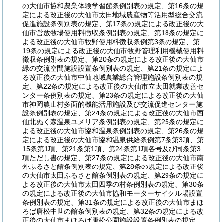
の大仙市協和農業体験学習館条例別表の規定、第16条の規
定による改正後の大仙市太田地域農産物等活用型総合交流
促進施設条例別表の規定、第17条の規定による改正後の大
仙市営放牧場使用料徴収条例別表の規定、第18条の規定に
よる改正後の大仙市牧野使用料徴収条例第3条の規定、第
19条の規定による改正後の大仙市牧野管理利用機械使用料
徴収条例別表の規定、第20条の規定による改正後の大仙市
緑の交流空間施設設置条例別表の規定、第21条の規定によ
る改正後の大仙市中仙地域農業総合管理施設条例別表の規
定、第22条の規定による改正後の大仙市立太田就業改善セ
ンター条例別表の規定、第23条の規定による改正後の大仙
市神岡農山村多面的機能活用施設及び交流促進センター施
設条例別表の規定、第24条の規定による改正後の大仙市西
仙北ぬく森温泉ユメリア条例別表の規定、第25条の規定に
よる改正後の大仙市協和温泉条例別表の規定、第26条の規
定による改正後の大仙市協和温泉供給条例第7条第3項、第
15条第1項、第21条第1項、第24条第1項各号及び同条第3
項ただし書の規定、第27条の規定による改正後の大仙市南
外ふるさと館条例別表の規定、第28条の規定による改正後
の大仙市太田ふるさと館条例別表の規定、第29条の規定に
よる改正後の大仙市太田四季の村条例別表の規定、第30条
の規定による改正後の大仙市協和モーターサイクル場設置
条例別表の規定、第31条の規定による改正後の大仙市まほ
ろば唐松中世の館条例別表の規定、第32条の規定による改
正後の大仙市まほろば唐松公園施設設置条例別表の規定、