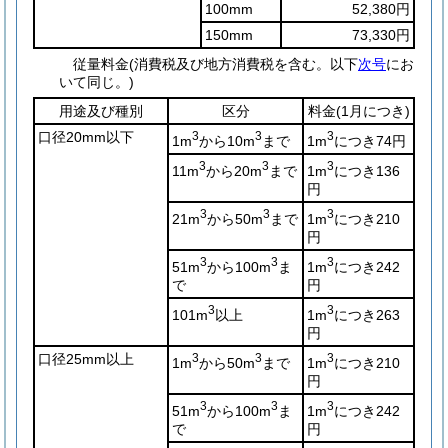
100mm
52,380円
150mm
73,330円
従量料金
(消費税及び地方消費税を含む。以下
次号
にお
いて同じ。)
用途及び種別
区分
料金
(1月につき)
口径20mm以下
3
3
3
1m
から10m
まで
1m
につき74円
3
3
3
11m
から20m
まで
1m
につき136
円
3
3
3
21m
から50m
まで
1m
につき210
円
3
3
3
51m
から100m
ま
1m
につき242
で
円
3
3
101m
以上
1m
につき263
円
口径25mm以上
3
3
3
1m
から50m
まで
1m
につき210
円
3
3
3
51m
から100m
ま
1m
につき242
で
円