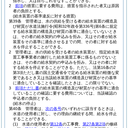
指示し、又は自らこれをなすことができる。
2
前項
の措置に要する費用は、措置を指示された者又は原因
者の負担とする。
(給水装置の基準違反に対する措置)
第39条
管理者は、水の供給を受ける者の給水装置の構造及
び材質が水道法施行令
(昭和32年政令第336号)
第6条に規定
する給水装置の構造及び材質の基準に適合していないとき
は、その者の給水契約の申込みを拒み、又はその者が給水
装置をその基準に適合させるまでの間、その者に対する給
水を停止することができる。
2
管理者は、水の供給を受ける者の給水装置が、指定給水装
置工事事業者の施行した給水装置工事に係るものでないと
きは、その者の給水契約の申込みを拒み、又はその者に対
する給水を停止することができる。
ただし、法第16条の2
第3項ただし書の国土交通省令で定める給水装置の軽微な変
更であるとき又は当該給水装置の構造及び材質がその基準
に適合していることを確認したときは、この限りでない。
3
前項ただし書
の給水装置の構造及び材質がその基準に適合
していることの確認に要する費用については、当該確認の
申込者の負担とする。
(給水の停止)
第40条
管理者は、
次の各号
のいずれかに該当するときは、
水道の使用者に対し、その理由の継続する間、給水を停止
することができる。
(1)
水道の使用者が
第12条
の工事費、
第27条第2項
の修繕