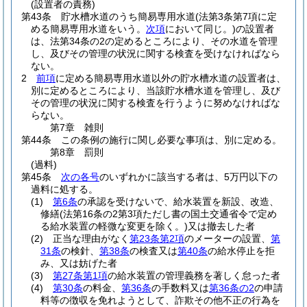
(設置者の責務)
第43条
貯水槽水道のうち簡易専用水道
(法第3条第7項に定
める簡易専用水道をいう。
次項
において同じ。)
の設置者
は、法第34条の2の定めるところにより、その水道を管理
し、及びその管理の状況に関する検査を受けなければなら
ない。
2
前項
に定める簡易専用水道以外の貯水槽水道の設置者は、
別に定めるところにより、当該貯水槽水道を管理し、及び
その管理の状況に関する検査を行うように努めなければな
らない。
第7章
雑則
第44条
この条例の施行に関し必要な事項は、別に定める。
第8章
罰則
(過料)
第45条
次の各号
のいずれかに該当する者は、5万円以下の
過料に処する。
(1)
第6条
の承認を受けないで、給水装置を新設、改造、
修繕
(法第16条の2第3項ただし書の国土交通省令で定め
る給水装置の軽微な変更を除く。)
又は撤去した者
(2)
正当な理由がなく
第23条第2項
のメーターの設置、
第
31条
の検針、
第38条
の検査又は
第40条
の給水停止を拒
み、又は妨げた者
(3)
第27条第1項
の給水装置の管理義務を著しく怠った者
(4)
第30条
の料金、
第36条
の手数料又は
第36条の2
の申請
料等の徴収を免れようとして、詐欺その他不正の行為を