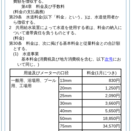
費額を徴収する。
第4章
料金及び手数料
(料金の支払義務)
第29条
水道料金
(以下「料金」という。)
は、水道使用者か
ら徴収する。
2
共用給水装置によって水道を使用する者は、料金の納入に
ついて連帯責任を負うものとする。
(料金)
第30条
料金は、次に掲げる基本料金と従量料金との合計額
とする。
(1)
水道事業
基本料金
(消費税及び地方消費税を含む。以下
次号
にお
いて同じ。)
用途及びメーターの口径
料金
(1月につき)
一般用、浴場用、プール
13mm
830円
用、工場用
20mm
1,250円
25mm
2,090円
30mm
3,660円
40mm
5,650円
50mm
18,850円
75mm
34,570円