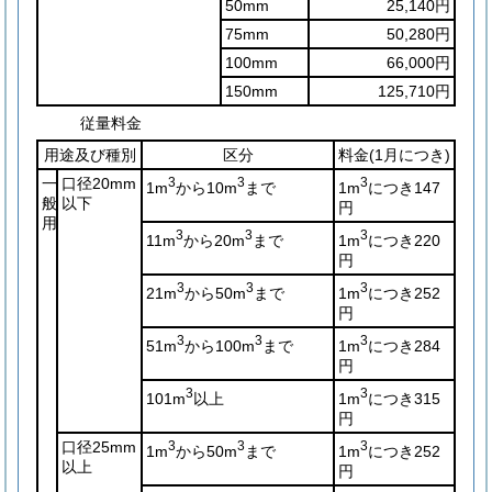
50mm
25,140円
75mm
50,280円
100mm
66,000円
150mm
125,710円
従量料金
用途及び種別
区分
料金
(1月につき)
一
口径20mm
3
3
3
1m
から10m
まで
1m
につき147
般
以下
円
用
3
3
3
11m
から20m
まで
1m
につき220
円
3
3
3
21m
から50m
まで
1m
につき252
円
3
3
3
51m
から100m
まで
1m
につき284
円
3
3
101m
以上
1m
につき315
円
口径25mm
3
3
3
1m
から50m
まで
1m
につき252
以上
円