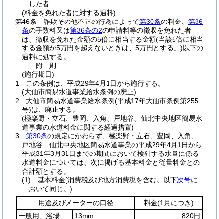
した者
(料金を免れた者に対する過料)
第46条
詐欺その他不正の行為によって
第30条
の料金、
第36
条
の手数料又は
第36条の2
の申請料等の徴収を免れた者
は、徴収を免れた金額の5倍に相当する金額
(当該5倍に相当
する金額が5万円を超えないときは、5万円とする。)
以下の
過料に処する。
附
則
(施行期日)
1
この条例は、平成29年4月1日から施行する。
(大仙市簡易水道事業給水条例の廃止)
2
大仙市簡易水道事業給水条例
(平成17年大仙市条例第255
号)
は、廃止する。
(極楽野・立石、豊岡、入角、戸地谷、仙北中央地区簡易水
道事業の水道料金に関する経過措置)
3
第30条
の規定にかわらず、極楽野・立石、豊岡、入角、
戸地谷、仙北中央地区簡易水道事業の平成29年4月1日から
平成31年3月31日までの期間において検針する水量に係る
水道料金については、次に掲げる基本料金と従量料金との
合計額とする。
(1)
基本料金
(消費税及び地方消費税を含む。以下
次号
に
おいて同じ。)
用途及びメーターの口径
料金
(1月につき)
一般用、浴場
13mm
820円