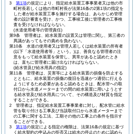
3
第1項
の規定により、指定給水装置工事事業者又は他の市
町村長若しくは他の市町村長が法第16条の2第1項の指定を
した者が給水装置工事を施行する場合は、あらかじめ管理
者の設計審査を受け、かつ、工事竣工後に管理者の工事検
査を受けなければならない。
(水道使用者等の管理責任)
第9条
管理者は、給水装置の設置又は管理に関し、第三者の
異議があってもその責めを負わない。
第10条
水道の使用者又は管理人若しくは給水装置の所有者
(以下「水道使用者等」という。)
は、善良なる管理者の注
意をもって給水装置を保管し、異常があると認めたとき
は、直ちに管理者に届け出なければならない。
(給水管及び給水用具の指定)
第11条
管理者は、災害等による給水装置の損傷を防止する
とともに、給水装置の損傷の復旧を迅速かつ適切に行える
ようにするため必要があると認めるときは、配水管への取
付口から水道メーターまでの間の給水装置に用いようとす
る給水管及び給水用具について、その構造及び材質を指定
することができる。
2
管理者は、指定給水装置工事事業者に対し、配水管に給水
管を取り付ける工事及び当該取付口から水道メーターまで
の工事に関する工法、工期その他の工事上の条件を指示す
ることができる。
3
第1項
の規定による指定の権限は、法第16条の規定に基づ
く給水契約の申込みの拒否又は給水の停止のために認めら