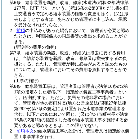
第6条
給水装置を新設、改造、修繕
(水道法
(昭和32年法律第
177号。以下「法」という。)
第16条の2第3項ただし書の国
土交通省令で定める給水装置の軽微な変更を除く。)
又は撤
去しようとする者は、あらかじめ管理者に申し込み、承認
を受けなければならない。
2
前項
の申込みがあった場合において、管理者が必要と認め
たときは、利害関係人の同意書等の提出を求めることがで
きる。
(新設等の費用の負担)
第7条
給水装置の新設、改造、修繕又は撤去に要する費用
は、当該給水装置を新設、改造、修繕又は撤去する者の負
担とする。
ただし、管理者が特に必要があると認めたもの
については、管理者においてその費用を負担することがで
きる。
(工事の施行)
第8条
給水装置工事は、管理者又は管理者が法第16条の2第
1項の指定をした者
(以下「指定給水装置工事事業者」とい
う。)
が施行する。
ただし、災害その他非常の場合におい
て、管理者が他の市町村長
(地方公営企業法
(昭和27年法律
第292号)
第7条の規定により置かれた水道事業の管理者を
含む。以下この条において同じ。)
又は他の市町村長が法第
16条の2第1項の指定をした者が給水装置工事を施行する必
要があると認めるときは、この限りでない。
2
前項本文
の給水装置工事の設計は、管理者又は指定給水装
置工事事業者が行う。