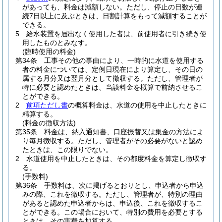
があっても、料金は減額しない。
ただし、停止の日数が連
続7日以上に及ぶときは、日割計算をもって減額することが
できる。
5
給水装置を届出なく使用した者は、前使用者に引き続き使
用したものとみなす。
(臨時使用の料金)
第34条
工事その他の事由により、一時的に水道を使用する
者の料金については、定例日現在により算定し、その日の
属する月分又は翌月分として徴収する。
ただし、管理者が
特に必要と認めたときは、当該料金を概算で前納させるこ
とができる。
2
前項ただし書
の概算料金は、水道の使用を中止したときに
精算する。
(料金の徴収方法)
第35条
料金は、納入通知書、口座振替又は集金の方法によ
り毎月徴収する。
ただし、管理者がその必要がないと認め
たときは、この限りでない。
2
水道使用を中止したときは、その都度料金を算定し徴収す
る。
(手数料)
第36条
手数料は、次に掲げるとおりとし、申込者から申込
みの際、これを徴収する。
ただし、管理者が、特別の理由
があると認めた申込者からは、申込後、これを徴収するこ
とができる。
この場合において、特別の費用を必要とする
ときは、その実費を加算する。