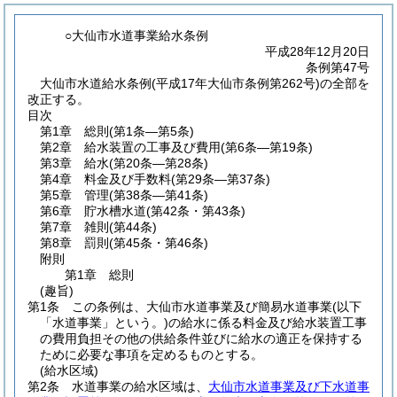
○大仙市水道事業給水条例
平成28年12月20日
条例第47号
大仙市水道給水条例(平成17年大仙市条例第262号)の全部を
改正する。
目次
第1章
総則
(第1条―第5条)
第2章
給水装置の工事及び費用
(第6条―第19条)
第3章
給水
(第20条―第28条)
第4章
料金及び手数料
(第29条―第37条)
第5章
管理
(第38条―第41条)
第6章
貯水槽水道
(第42条・第43条)
第7章
雑則
(第44条)
第8章
罰則
(第45条・第46条)
附則
第1章
総則
(趣旨)
第1条
この条例は、大仙市水道事業及び簡易水道事業
(以下
「水道事業」という。)
の給水に係る料金及び給水装置工事
の費用負担その他の供給条件並びに給水の適正を保持する
ために必要な事項を定めるものとする。
(給水区域)
第2条
水道事業の給水区域は、
大仙市水道事業及び下水道事