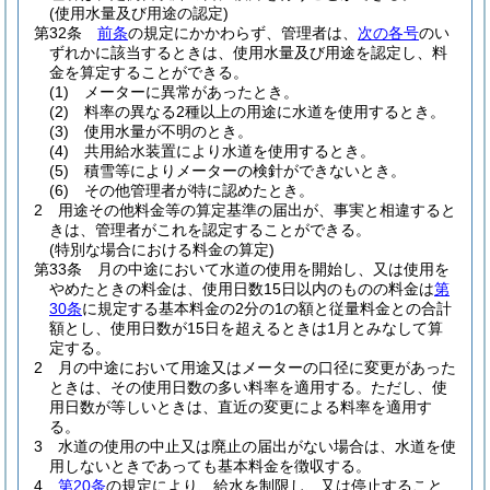
(使用水量及び用途の認定)
第32条
前条
の規定にかかわらず、管理者は、
次の各号
のい
ずれかに該当するときは、使用水量及び用途を認定し、料
金を算定することができる。
(1)
メーターに異常があったとき。
(2)
料率の異なる2種以上の用途に水道を使用するとき。
(3)
使用水量が不明のとき。
(4)
共用給水装置により水道を使用するとき。
(5)
積雪等によりメーターの検針ができないとき。
(6)
その他管理者が特に認めたとき。
2
用途その他料金等の算定基準の届出が、事実と相違すると
きは、管理者がこれを認定することができる。
(特別な場合における料金の算定)
第33条
月の中途において水道の使用を開始し、又は使用を
やめたときの料金は、使用日数15日以内のものの料金は
第
30条
に規定する基本料金の2分の1の額と従量料金との合計
額とし、使用日数が15日を超えるときは1月とみなして算
定する。
2
月の中途において用途又はメーターの口径に変更があった
ときは、その使用日数の多い料率を適用する。
ただし、使
用日数が等しいときは、直近の変更による料率を適用す
る。
3
水道の使用の中止又は廃止の届出がない場合は、水道を使
用しないときであっても基本料金を徴収する。
4
第20条
の規定により、給水を制限し、又は停止すること