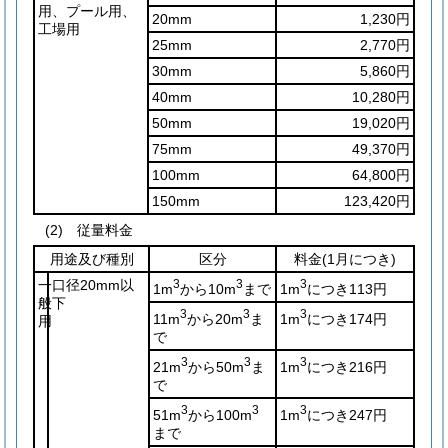
用、プール用、
20mm
1,230円
工場用
25mm
2,770円
30mm
5,860円
40mm
10,280円
50mm
19,020円
75mm
49,370円
100mm
64,800円
150mm
123,420円
(2)
従量料金
用途及び種別
区分
料金
(1月につき)
一
口径20mm以
3
3
3
1m
から10m
まで
1m
につき113円
般
下
3
3
3
11m
から20m
ま
1m
につき174円
用
で
3
3
3
21m
から50m
ま
1m
につき216円
で
3
3
3
51m
から100m
1m
につき247円
まで