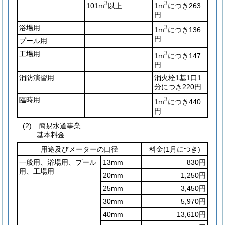
3
3
101m
以上
1m
につき263
円
浴場用
3
1m
につき136
円
プール用
工場用
3
1m
につき147
円
消防演習用
消火栓1基1口1
分につき220円
臨時用
3
1m
につき440
円
(2)
簡易水道事業
基本料金
用途及びメーターの口径
料金
(1月につき)
一般用、浴場用、プール
13mm
830円
用、工場用
20mm
1,250円
25mm
3,450円
30mm
5,970円
40mm
13,610円