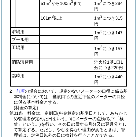
3
3
3
51m
から100m
まで
1m
につき284
円
3
3
101m
以上
1m
につき315
円
浴場用
3
1m
につき147
円
プール用
工場用
3
1m
につき157
円
消防演習用
消火栓1基1口1
分につき220円
臨時用
3
1m
につき440
円
2
前項
の場合において、規定のないメーターの口径に係る基
本料金については、当該口径の直近下位のメーターの口径
に係る基本料金とする。
(料金の算定)
第31条
料金は、定例日
(料金算定の基準日として、あらかじ
め管理者が定めた日をいう。)
にメーターの点検
(以下「検
針」という。)
を行い、その日の属する月分又は翌月分とし
て算定する。
ただし、やむを得ない理由があるときは、管
理者は、定例日以外の日に検針を行うことができる。