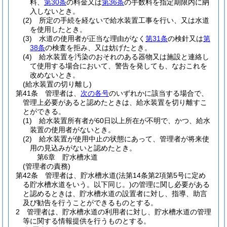
料、
第30条
の料金又は
第36条
の手数料を指定期限内に納
入しないとき。
(2)
所定の手続を経ないで給水装置工事を行い、又は水道
を使用したとき。
(3)
水道の使用者が正当な理由がなく
第31条
の検針又は
第
38条
の検査を拒み、又は妨げたとき。
(4)
給水装置を汚染のおそれのある器物又は施設と連絡し
て使用する場合において、警告を発しても、なおこれを
改めないとき。
(給水装置の切り離し)
第41条
管理者は、
次の各号
のいずれかに該当する場合で、
管理上必要があると認めたときは、給水装置を切り離すこ
とができる。
(1)
給水装置所有者が60日以上所在が不明で、かつ、給水
装置の使用者がないとき。
(2)
給水装置が使用中止の状態にあって、管理者が将来使
用の見込みがないと認めたとき。
第6章
貯水槽水道
(管理者の責務)
第42条
管理者は、貯水槽水道
(法第14条第2項第5号に定め
る貯水槽水道をいう。以下同じ。)
の管理に関し必要がある
と認めるときは、貯水槽水道の設置者に対し、指導、助言
及び勧告を行うことができるものとする。
2
管理者は、貯水槽水道の利用者に対し、貯水槽水道の管理
等に関する情報提供を行うものとする。