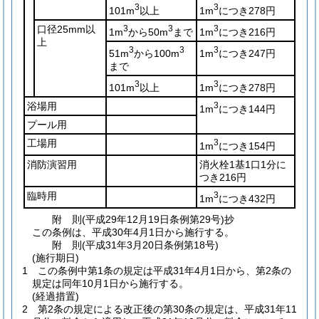
3
3
101m
以上
1m
につき278円
口径25mm以
3
3
3
1m
から50m
まで
1m
につき216円
上
3
3
3
51m
から100m
1m
につき247円
まで
3
3
101m
以上
1m
につき278円
浴場用
3
1m
につき144円
プール用
工場用
3
1m
につき154円
消防演習用
消火栓1基1口1分に
つき216円
臨時用
3
1m
につき432円
附
則
(平成29年12月19日
条例第29号)
抄
この条例は、平成30年4月1日から施行する。
附
則
(平成31年3月20日
条例第18号)
(施行期日)
1
この条例中第1条の規定は平成31年4月1日から、第2条の
規定は同年10月1日から施行する。
(経過措置)
2
第2条の規定による改正後の第30条の規定は、平成31年11