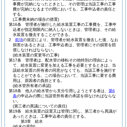
事費が完納になったときとし、その管理は当該工事の工事
費が完納になるまでの間においても、工事申込者の責任と
する。
(工事費未納の場合の措置)
第16条
管理者が施行した給水装置工事の工事費を、工事申
込者が指定期限内に納入しないときは、管理者は、その給
水装置を撤去することができる。
2
前項
の規定により、管理者が給水装置を撤去した後、なお
損害があるときは、工事申込者は、管理者にその損害を賠
償しなければならない。
(給水装置の変更等の工事)
第17条
管理者は、配水管の移転その他特別の理由によっ
て、給水装置に変更を加える工事を必要とするときは、当
該給水装置の所有者の同意がなくても、当該工事を施行す
ることができる。
この場合において、当該工事に要する費
用は、原因者の負担とする。
(給水管所有者の承認)
第18条
他人の給水管から支分引用しようとする者は、
第6
条
の申込みの際に当該管所有者の承諾を得なければならな
い。
(第三者の異議についての責任)
第19条
給水装置の設置又は管理に関し、第三者から異議が
あったときは、工事申込者の責任とする。
第3章
給水
(給水の原則)