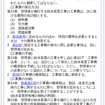
れたものと解釈してはならない。
(工事費の算出方法)
第12条
管理者が施行する給水装置工事の工事費は、次に掲
げる費用の合計額とする。
(1)
材料費
(2)
労力費
(3)
道路復旧費
(4)
間接経費
2
前項各号
に定めるもののほか、特別の費用を必要とすると
きは、その費用を加算する。
3
前2項
に規定する工事費の算出に関し必要な事項は、別に
管理者が定める。
(工事費の予納)
第13条
管理者に給水装置の工事を申し込む者
(以下「工事申
込者」という。)
は、設計によって算出した給水装置工事費
の概算額を予納しなければならない。
ただし、管理者がそ
の必要がないと認めた工事については、この限りでない。
2
前項
の工事費の概算額は、工事竣工後に精算する。
(工事費の分納)
第14条
前条第1項
の工事費の概算額は、新設、改造又は修
繕の工事に関するものに限り、管理者が定めるところによ
り、管理者の承認を受けて分納することができる。
(給水装置所有権の移転の時期)
第15条
管理者が給水装置の工事を施行した場合における当
該給水装置の所有権移転の時期は、当該給水装置工事の工