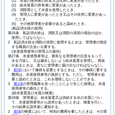
(1)
水道の使用者の氏名又は住所に変更があったとき。
(2)
給水装置の所有者に変更があったとき。
(3)
消防用として水道を使用したとき。
(4)
管理人に変更があったとき又はその住所に変更があっ
たとき。
(5)
その他管理者が必要があると認めたとき。
(私設消火栓の使用)
第26条
私設消火栓は、消防又は消防の演習の場合のほか、
使用してはならない。
2
私設消火栓を消防の演習に使用するときは、管理者の指定
する職員の立会いを要する。
(水道使用者等の管理上の責任)
第27条
水道使用者等は、善良なる管理者の注意をもって、
水を汚染し、又は漏水しないよう給水装置を管理し、異状
があるときは、直ちに管理者に届け出なければならない。
2
前項
において修繕を必要とするときは、その修繕に要する
費用は、水道使用者等の負担とする。
ただし、管理者が必
要と認めたときは、これを徴収しないことができる。
3
第1項
の管理義務を怠ったことにより生じた損害は、水道
使用者等の責任とする。
(給水装置及び水質の検査)
第28条
管理者は、給水装置又は供給する水の水質につい
て、水道使用者等から請求があったときは、検査を行い、
その結果を請求者に通知する。
2
前項
の検査において、特別の費用を要したときは、その実