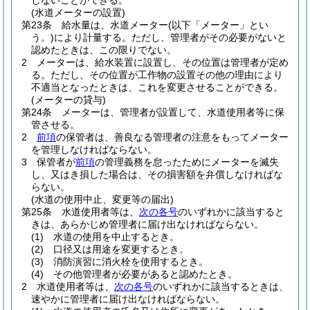
しないことができる。
(水道メーターの設置)
第23条
給水量は、水道メーター
(以下「メーター」とい
う。)
により計量する。
ただし、管理者がその必要がないと
認めたときは、この限りでない。
2
メーターは、給水装置に設置し、その位置は管理者が定め
る。
ただし、その位置が工作物の設置その他の理由により
不適当となったときは、これを変更させることができる。
(メーターの貸与)
第24条
メーターは、管理者が設置して、水道使用者等に保
管させる。
2
前項
の保管者は、善良なる管理者の注意をもってメーター
を管理しなければならない。
3
保管者が
前項
の管理義務を怠ったためにメーターを滅失
し、又はき損した場合は、その損害額を弁償しなければな
らない。
(水道の使用中止、変更等の届出)
第25条
水道使用者等は、
次の各号
のいずれかに該当すると
きは、あらかじめ管理者に届け出なければならない。
(1)
水道の使用を中止するとき。
(2)
口径又は用途を変更するとき。
(3)
消防演習に消火栓を使用するとき。
(4)
その他管理者が必要があると認めたとき。
2
水道使用者等は、
次の各号
のいずれかに該当するときは、
速やかに管理者に届け出なければならない。