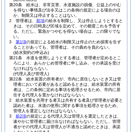
第20条
給水は、非常災害、水道施設の損傷、公益上のやむ
を得ない事情及び法令又はこの条例の規定による場合のほ
か、制限又は停止することはない。
2
管理者は、
前項
の給水を制限し、又は停止しようとすると
きは、その日時及び区域を定めて、その都度これを予告す
る。
ただし、緊急かつやむを得ない場合は、この限りでな
い。
3
第1項
の規定による給水の制限又は停止のため損害を生ず
ることがあっても、管理者は、その責めを負わない。
(給水契約の申込み)
第21条
水道を使用しようとする者は、管理者が定めるとこ
ろにより、あらかじめ管理者に申し込み、その承認を受け
なければならない。
(代理人及び管理人)
第22条
給水装置の所有者が、市内に居住しないとき又は管
理者において必要があると認めるときは、給水装置の所有
者は、この条例に定める事項を処理させるため、市内に居
住する代理人を置かなければならない。
2
給水装置を共用する者又は共有する者及び管理者が必要と
認めた者は、水道の使用に関する事項を処理させるため、
管理人を選定しなければならない。
3
前2項
の規定による代理人又は管理人を選定したときは、
速やかに管理者に届け出なければならない。
ただし、管理
者がその代理人又は管理人が不適当と認めたときは、承諾