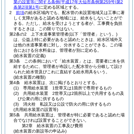
業の設置等に関する条例
(平成17年大仙市条例第259号)
第2
条第2項第1号
に定める区域とする。
2
前項
の給水区域内でも、配水管の未設置地域又は工事に著
しく支障があると認める地域には、給水をしないことがで
きる。
ただし、給水を受けようとする者が、工事費を負担
するときは、この限りではない。
第2条の2
上下水道事業管理者
(以下「管理者」という。)
は、公益上特に必要があると認めたときは、給水区域外又
は他の水道事業者に対し、分水することができる。
この場
合における分水料金は、管理者が別に定める。
(給水装置の定義)
第3条
この条例において「給水装置」とは、需要者に水を供
給するために、管理者が布設した配水管から分岐して設け
られた給水管及びこれに直結する給水用具をいう。
(給水装置の種類)
第4条
給水装置は、次に掲げるとおりとする。
(1)
専用給水装置 1世帯又は1箇所で専用するもの
(2)
共用給水装置 2世帯又は2箇所以上で共用するもの及
び公衆の用に供するもの
(3)
消火栓 私設又は公設で防火の用に供するもの
(共用給水装置の設置等)
第5条
共用給水装置は、管理者が特に必要であると認めた場
合でなければ設置することができない。
第2章
給水装置の工事及び費用
(給水装置の新設等の申込み)