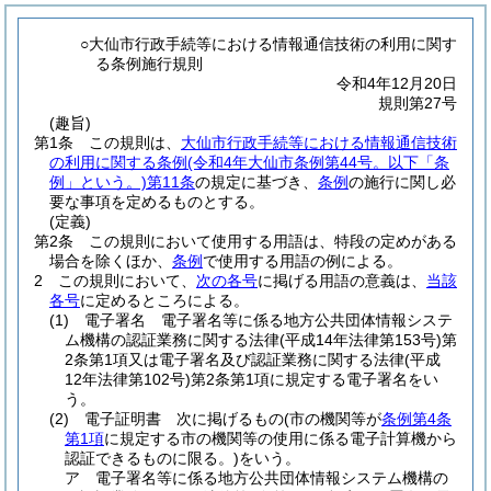
○大仙市行政手続等における情報通信技術の利用に関す
る条例施行規則
令和4年12月20日
規則第27号
(趣旨)
第1条
この規則は、
大仙市行政手続等における情報通信技術
の利用に関する条例
(令和4年大仙市条例第44号。以下「条
例」という。)
第11条
の規定に基づき、
条例
の施行に関し必
要な事項を定めるものとする。
(定義)
第2条
この規則において使用する用語は、特段の定めがある
場合を除くほか、
条例
で使用する用語の例による。
2
この規則において、
次の各号
に掲げる用語の意義は、
当該
各号
に定めるところによる。
(1)
電子署名 電子署名等に係る地方公共団体情報システ
ム機構の認証業務に関する法律
(平成14年法律第153号)
第
2条第1項又は電子署名及び認証業務に関する法律
(平成
12年法律第102号)
第2条第1項に規定する電子署名をい
う。
(2)
電子証明書 次に掲げるもの
(市の機関等が
条例第4条
第1項
に規定する市の機関等の使用に係る電子計算機から
認証できるものに限る。)
をいう。
ア
電子署名等に係る地方公共団体情報システム機構の