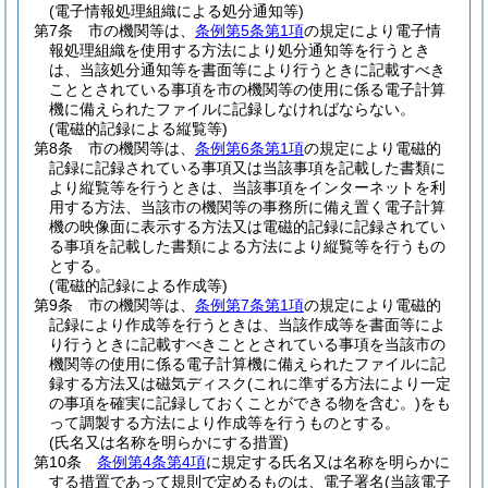
(電子情報処理組織による処分通知等)
第7条
市の機関等は、
条例第5条第1項
の規定により電子情
報処理組織を使用する方法により処分通知等を行うとき
は、当該処分通知等を書面等により行うときに記載すべき
こととされている事項を市の機関等の使用に係る電子計算
機に備えられたファイルに記録しなければならない。
(電磁的記録による縦覧等)
第8条
市の機関等は、
条例第6条第1項
の規定により電磁的
記録に記録されている事項又は当該事項を記載した書類に
より縦覧等を行うときは、当該事項をインターネットを利
用する方法、当該市の機関等の事務所に備え置く電子計算
機の映像面に表示する方法又は電磁的記録に記録されてい
る事項を記載した書類による方法により縦覧等を行うもの
とする。
(電磁的記録による作成等)
第9条
市の機関等は、
条例第7条第1項
の規定により電磁的
記録により作成等を行うときは、当該作成等を書面等によ
り行うときに記載すべきこととされている事項を当該市の
機関等の使用に係る電子計算機に備えられたファイルに記
録する方法又は磁気ディスク
(これに準ずる方法により一定
の事項を確実に記録しておくことができる物を含む。)
をも
って調製する方法により作成等を行うものとする。
(氏名又は名称を明らかにする措置)
第10条
条例第4条第4項
に規定する氏名又は名称を明らかに
する措置であって規則で定めるものは、電子署名
(当該電子