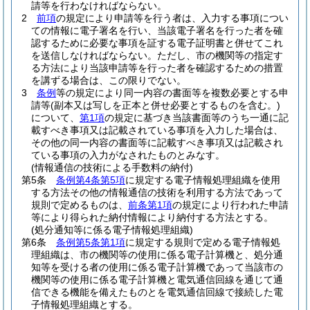
請等を行わなければならない。
2
前項
の規定により申請等を行う者は、入力する事項につい
ての情報に電子署名を行い、当該電子署名を行った者を確
認するために必要な事項を証する電子証明書と併せてこれ
を送信しなければならない。
ただし、市の機関等の指定す
る方法により当該申請等を行った者を確認するための措置
を講ずる場合は、この限りでない。
3
条例
等の規定により同一内容の書面等を複数必要とする申
請等
(副本又は写しを正本と併せ必要とするものを含む。)
について、
第1項
の規定に基づき当該書面等のうち一通に記
載すべき事項又は記載されている事項を入力した場合は、
その他の同一内容の書面等に記載すべき事項又は記載され
ている事項の入力がなされたものとみなす。
(情報通信の技術による手数料の納付)
第5条
条例第4条第5項
に規定する電子情報処理組織を使用
する方法その他の情報通信の技術を利用する方法であって
規則で定めるものは、
前条第1項
の規定により行われた申請
等により得られた納付情報により納付する方法とする。
(処分通知等に係る電子情報処理組織)
第6条
条例第5条第1項
に規定する規則で定める電子情報処
理組織は、市の機関等の使用に係る電子計算機と、処分通
知等を受ける者の使用に係る電子計算機であって当該市の
機関等の使用に係る電子計算機と電気通信回線を通じて通
信できる機能を備えたものとを電気通信回線で接続した電
子情報処理組織とする。