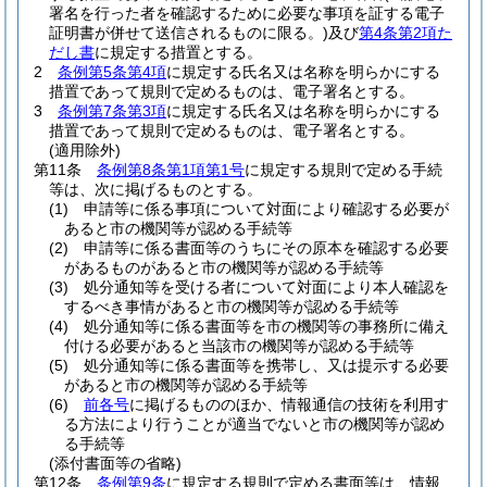
署名を行った者を確認するために必要な事項を証する電子
証明書が併せて送信されるものに限る。)
及び
第4条第2項た
だし書
に規定する措置とする。
2
条例第5条第4項
に規定する氏名又は名称を明らかにする
措置であって規則で定めるものは、電子署名とする。
3
条例第7条第3項
に規定する氏名又は名称を明らかにする
措置であって規則で定めるものは、電子署名とする。
(適用除外)
第11条
条例第8条第1項第1号
に規定する規則で定める手続
等は、次に掲げるものとする。
(1)
申請等に係る事項について対面により確認する必要が
あると市の機関等が認める手続等
(2)
申請等に係る書面等のうちにその原本を確認する必要
があるものがあると市の機関等が認める手続等
(3)
処分通知等を受ける者について対面により本人確認を
するべき事情があると市の機関等が認める手続等
(4)
処分通知等に係る書面等を市の機関等の事務所に備え
付ける必要があると当該市の機関等が認める手続等
(5)
処分通知等に係る書面等を携帯し、又は提示する必要
があると市の機関等が認める手続等
(6)
前各号
に掲げるもののほか、情報通信の技術を利用す
る方法により行うことが適当でないと市の機関等が認め
る手続等
(添付書面等の省略)
第12条
条例第9条
に規定する規則で定める書面等は、情報