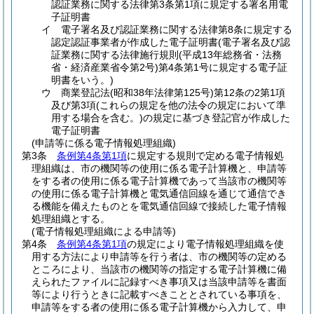
認証業務に関する法律第3条第1項に規定する署名用電
子証明書
イ
電子署名及び認証業務に関する法律第8条に規定する
認定認証事業者が作成した電子証明書
(電子署名及び認
証業務に関する法律施行規則
(平成13年総務省・法務
省・経済産業省令第2号)
第4条第1号に規定する電子証
明書をいう。)
ウ
商業登記法
(昭和38年法律第125号)
第12条の2第1項
及び第3項
(これらの規定を他の法令の規定において準
用する場合を含む。)
の規定に基づき登記官が作成した
電子証明書
(申請等に係る電子情報処理組織)
第3条
条例第4条第1項
に規定する規則で定める電子情報処
理組織は、市の機関等の使用に係る電子計算機と、申請等
をする者の使用に係る電子計算機であって当該市の機関等
の使用に係る電子計算機と電気通信回線を通じて通信でき
る機能を備えたものとを電気通信回線で接続した電子情報
処理組織とする。
(電子情報処理組織による申請等)
第4条
条例第4条第1項
の規定により電子情報処理組織を使
用する方法により申請等を行う者は、市の機関等の定める
ところにより、当該市の機関等の指定する電子計算機に備
えられたファイルに記録すべき事項又は当該申請等を書面
等により行うときに記載すべきこととされている事項を、
申請等をする者の使用に係る電子計算機から入力して、申