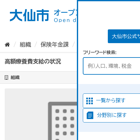
ス
キ
ッ
プ
し
て
大仙市公式
内
組織
保険年金課
高額療養費支給の状況
容
フリーワード検索
へ
高額療養費支給の状況
組織
一覧から探す
分野別に探す