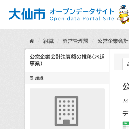
ス
キ
ッ
プ
し
て
内
組織
経営管理課
公営企業会計
容
へ
公営企業会計決算額の推移（水道
事業）
組織
大
デ