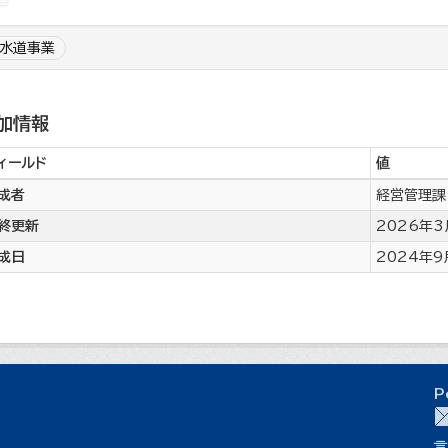
水道事業
加情報
ィールド
値
成者
経営管理課
終更新
2026年3月
成日
2024年9月
P
言