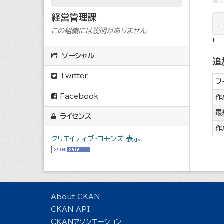
経営管理課
この組織には説明がありません
i
ソーシャル
追
Twitter
フ
Facebook
作
最
ライセンス
作
クリエイティブ・コモンズ 表示
About CKAN
CKAN API
CKANアソシエーション