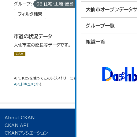
グループ:
08_住宅・土地・建設
タグ:
延長
大仙市オープンデータサ
フィルタ結果
グループ一覧
市道の状況データ
組織一覧
大仙市道の延長等データです。
CSV
API Keyを使ってこのレジストリーにもアクセス可能です
API
(see
APIドキュメント
).
About CKAN
CKAN API
CKANアソシエーション