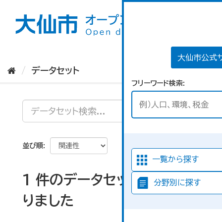
ス
キ
ッ
プ
し
て
大仙市公式
内
データセット
容
フリーワード検索
へ
並び順
一覧から探す
1 件のデータセットが見つか
分野別に探す
りました