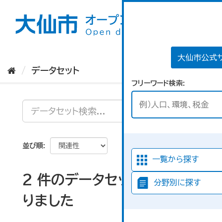
ス
キ
ッ
プ
し
て
大仙市公式
内
データセット
容
フリーワード検索
へ
並び順
一覧から探す
2 件のデータセットが見つか
分野別に探す
りました