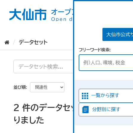
ス
キ
ッ
プ
し
て
大仙市公式
内
データセット
容
フリーワード検索
へ
並び順
一覧から探す
2 件のデータセットが見つか
分野別に探す
りました