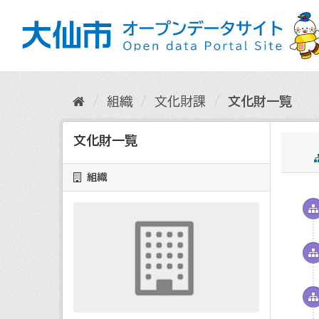
ス
キ
ッ
プ
し
て
内
組織
文化財課
文化財一覧
容
へ
文化財一覧
組織