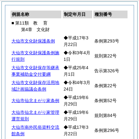
例規名称
制定年月日
種別番号
■ 第11類
教
育
第4章 文化財
◆平成17年3
大仙市文化財保護条例
条例第293号
月22日
大仙市文化財保護条例施
◆令和3年4月
規則第22号
行規則
1日
大仙市文化財保存等継承
◆平成25年4
告示第326号
事業補助金交付要綱
月1日
大仙市文化財保存活用地
◆令和4年3月
条例第22号
域計画協議会条例
24日
◆平成19年6
大仙市仙北まがり家条例
条例第52号
月29日
大仙市仙北まがり家管理
◆平成19年6
規則第84号
運営規則
月29日
大仙市南外民俗資料交流
◆平成17年3
条例第296号
館条例
月22日