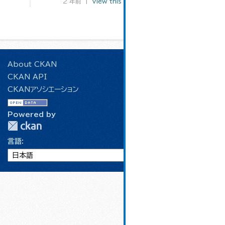
2 年前 |
View this version
|
変更
About CKAN
CKAN API
CKANアソシエーション
Powered by
言語