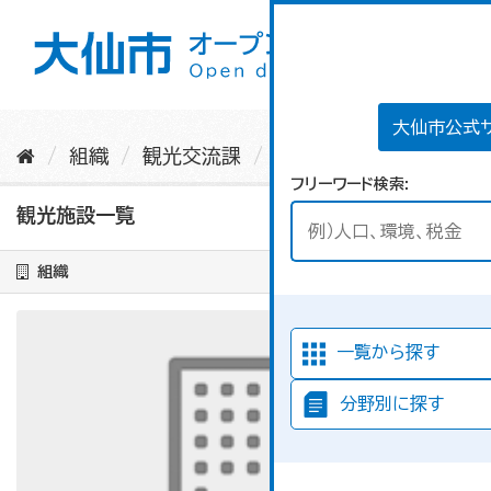
ス
キ
ッ
プ
し
て
大仙市公式
内
組織
観光交流課
観光施設一覧
容
フリーワード検索
へ
観光施設一覧
組織
一覧から探す
分野別に探す