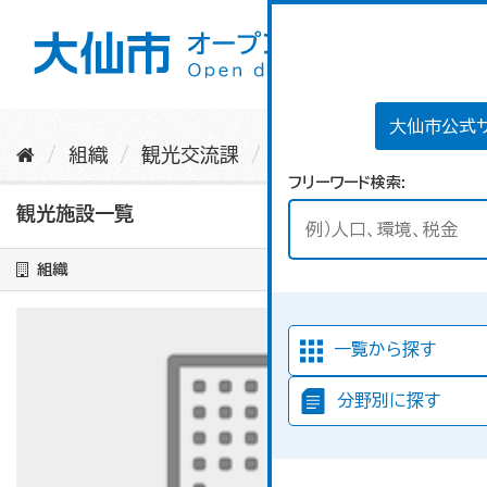
ス
キ
ッ
プ
し
て
大仙市公式
内
組織
観光交流課
観光施設一覧
容
フリーワード検索
へ
観光施設一覧
組織
一覧から探す
分野別に探す