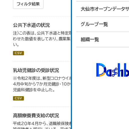
フィルタ結果
大仙市オープンデータサ
グループ一覧
公共下水道の状況
注）この表は、公共下水道と特定環境保全公共下水道をあ
わせた数値を表しており、農業集落排水は含まれていな
組織一覧
い。
CSV
乳幼児健診の受診状況
※令和2年度は、新型コロナウイルス感染拡大防止のため、
4月中旬から7か月児健診・10か月児健診及び2歳6か月
児歯科健診を中止した。
CSV
高額療養費支給の状況
平成２０年４月から、退職被保険者のうち６５歳以上が一般