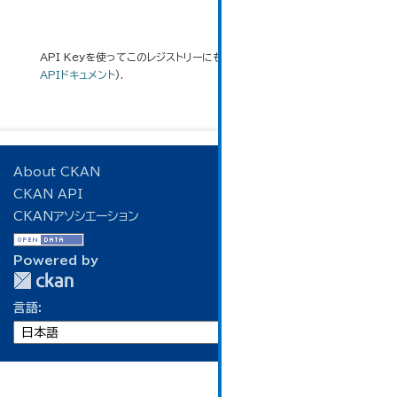
API Keyを使ってこのレジストリーにもアクセス可能です
API
(see
APIドキュメント
).
About CKAN
CKAN API
CKANアソシエーション
Powered by
言語