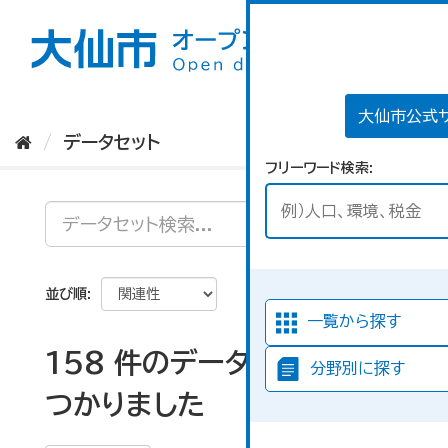
ス
キ
ッ
プ
し
て
大仙市公式
内
データセット
容
フリーワード検索
へ
並び順
一覧から探す
158 件のデータセットが見
分野別に探す
つかりました