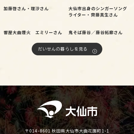
加藤啓さん・理沙さん
大仙市出身のシンガーソング
ライター・齊藤真生さん
響屋大曲煙火 エミリーさん
鬼そば藤谷／藤谷拓廊さん
だいせんの暮らしを見る
〒014-8601 秋田県大仙市大曲花園町1-1