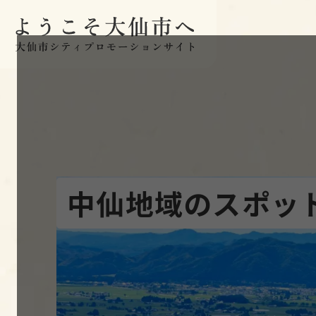
本文へスキップ
中仙地域のスポッ