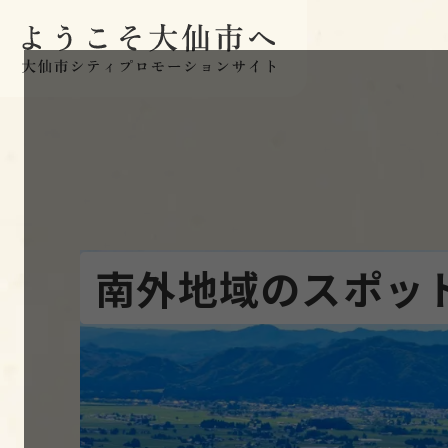
本文へスキップ
南外地域のスポッ